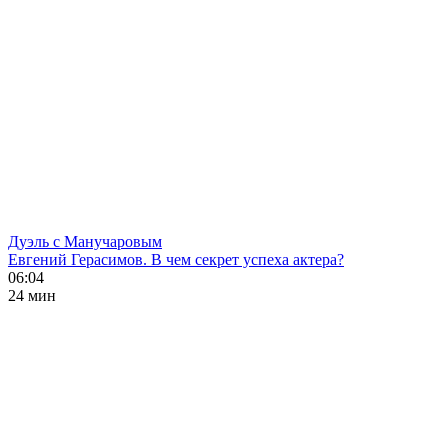
Дуэль с Манучаровым
Евгений Герасимов. В чем секрет успеха актера?
06:04
24 мин