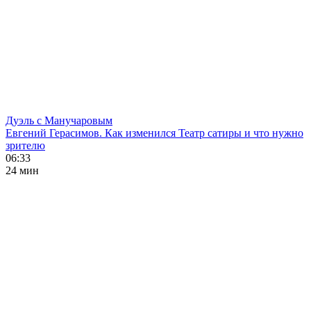
Дуэль с Манучаровым
Евгений Герасимов. Как изменился Театр сатиры и что нужно
зрителю
06:33
24 мин