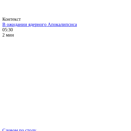
Контекст
В ожидании ядерного Апокалипсиса
05:30
2 мин
Словом по столу