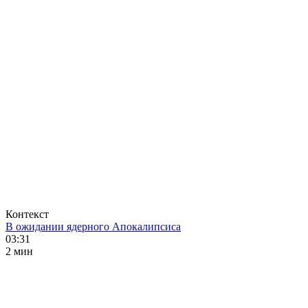
Контекст
В ожидании ядерного Апокалипсиса
03:31
2 мин