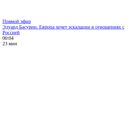
Прямой эфир
Эдуард Басурин. Европа хочет эскалации в отношениях с
Россией
00:04
23 мин