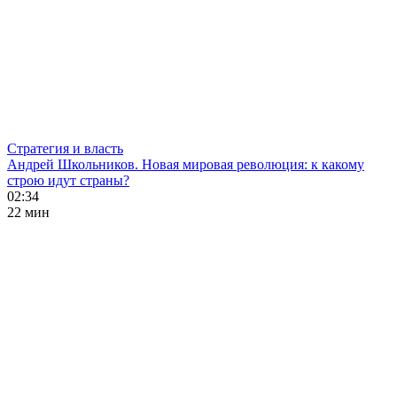
Стратегия и власть
Андрей Школьников. Новая мировая революция: к какому
строю идут страны?
02:34
22 мин