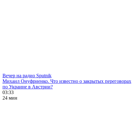
Вечер на радио Sputnik
Михаил Онуфриенко. Что известно о закрытых переговорах
по Украине в Австрии?
03:33
24 мин