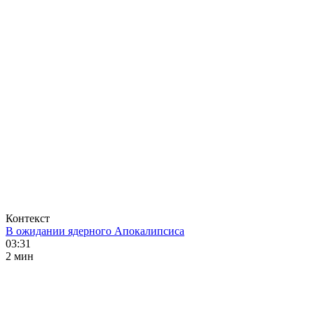
Контекст
В ожидании ядерного Апокалипсиса
03:31
2 мин