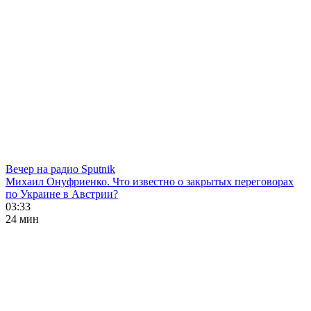
Вечер на радио Sputnik
Михаил Онуфриенко. Что известно о закрытых переговорах
по Украине в Австрии?
03:33
24 мин