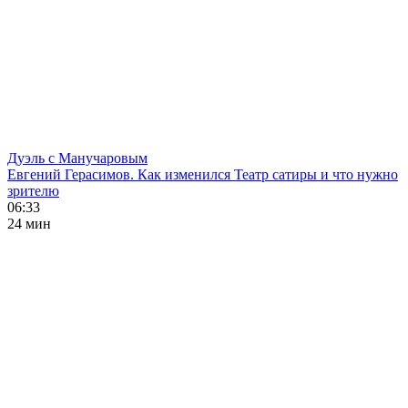
Дуэль с Манучаровым
Евгений Герасимов. Как изменился Театр сатиры и что нужно
зрителю
06:33
24 мин