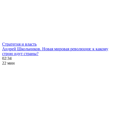
Стратегия и власть
Андрей Школьников. Новая мировая революция: к какому
строю идут страны?
02:34
22 мин