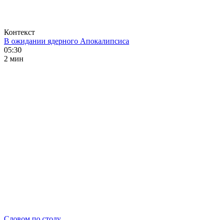
Контекст
В ожидании ядерного Апокалипсиса
05:30
2 мин
Словом по столу