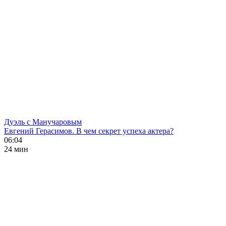
Дуэль с Манучаровым
Евгений Герасимов. В чем секрет успеха актера?
06:04
24 мин