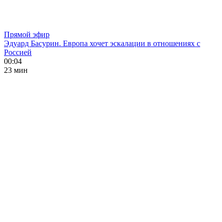
Прямой эфир
Эдуард Басурин. Европа хочет эскалации в отношениях с
Россией
00:04
23 мин