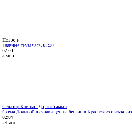
Новости
Главные темы часа. 02:00
02:00
4 мин
Сенатор Клишас. Да, тот самый
Схема Долиной и скачки цен на бензин в Красноярске из-за ви
02:04
24 мин