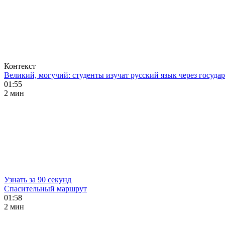
Контекст
Великий, могучий: студенты изучат русский язык через госуд
01:55
2 мин
Узнать за 90 секунд
Спасительный маршрут
01:58
2 мин