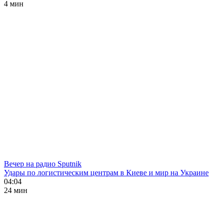
4 мин
Вечер на радио Sputnik
Удары по логистическим центрам в Киеве и мир на Украине
04:04
24 мин