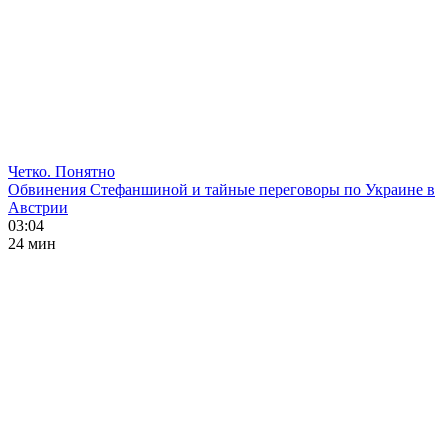
Четко. Понятно
Обвинения Стефаншиной и тайные переговоры по Украине в
Австрии
03:04
24 мин