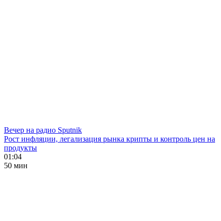
Вечер на радио Sputnik
Рост инфляции, легализация рынка крипты и контроль цен на
продукты
01:04
50 мин