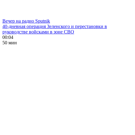
Вечер на радио Sputnik
40-дневная операция Зеленского и перестановки в
руководстве войсками в зоне СВО
00:04
50 мин