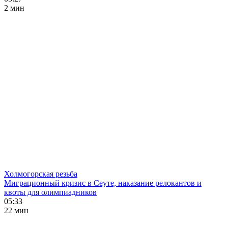
2 мин
Холмогорская резьба
Миграционный кризис в Сеуте, наказание релокантов и
квоты для олимпиадников
05:33
22 мин