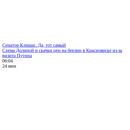
Сенатор Клишас. Да, тот самый
Схема Долиной и скачки цен на бензин в Красноярске из-за
визита Путина
06:04
24 мин