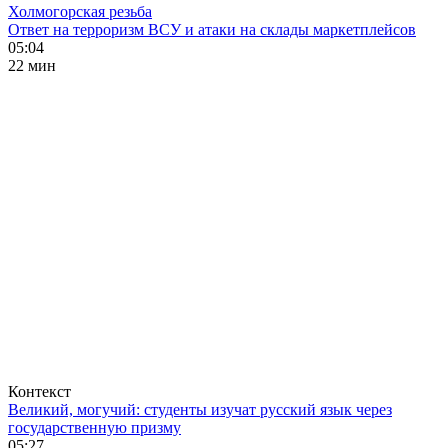
Холмогорская резьба
Ответ на терроризм ВСУ и атаки на склады маркетплейсов
05:04
22 мин
Контекст
Великий, могучий: студенты изучат русский язык через
государственную призму
05:27