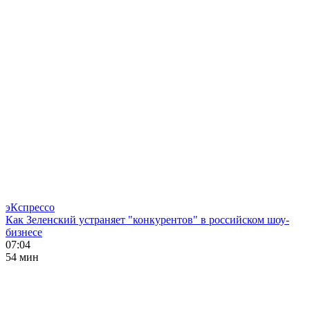
эКспрессо
Как Зеленский устраняет "конкурентов" в российском шоу-
бизнесе
07:04
54 мин