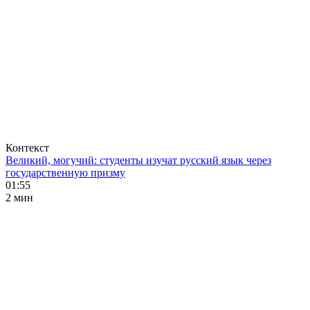
Контекст
Великий, могучий: студенты изучат русский язык через
государственную призму
01:55
2 мин