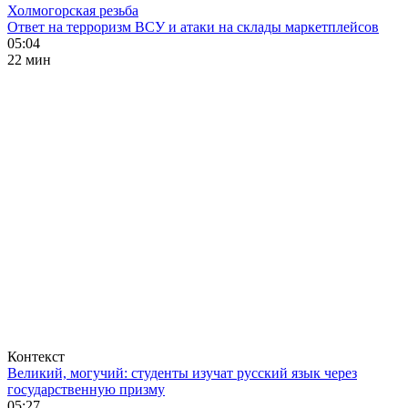
Холмогорская резьба
Ответ на терроризм ВСУ и атаки на склады маркетплейсов
05:04
22 мин
Контекст
Великий, могучий: студенты изучат русский язык через
государственную призму
05:27