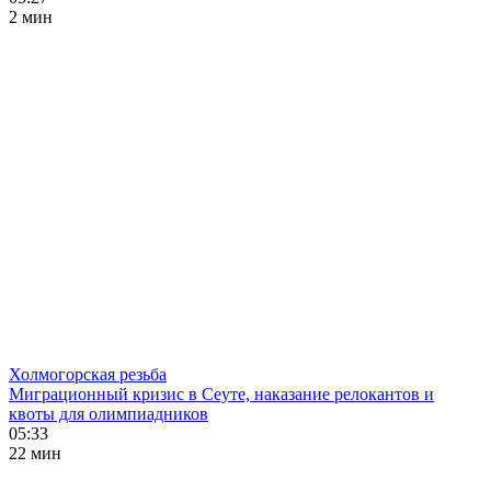
2 мин
Холмогорская резьба
Миграционный кризис в Сеуте, наказание релокантов и
квоты для олимпиадников
05:33
22 мин