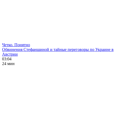
Четко. Понятно
Обвинения Стефаншиной и тайные переговоры по Украине в
Австрии
03:04
24 мин