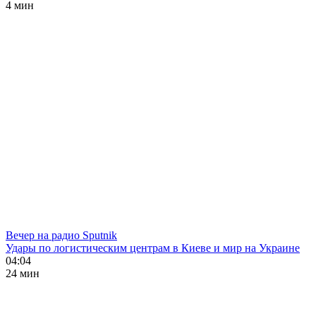
4 мин
Вечер на радио Sputnik
Удары по логистическим центрам в Киеве и мир на Украине
04:04
24 мин