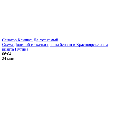
Сенатор Клишас. Да, тот самый
Схема Долиной и скачки цен на бензин в Красноярске из-за
визита Путина
06:04
24 мин