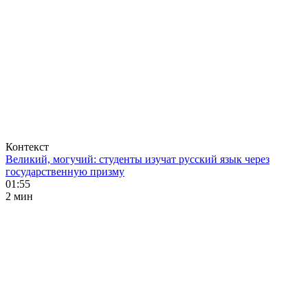
Контекст
Великий, могучий: студенты изучат русский язык через
государственную призму
01:55
2 мин