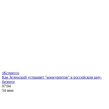
эКспрессо
Как Зеленский устраняет "конкурентов" в российском шоу-
бизнесе
07:04
54 мин