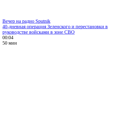
Вечер на радио Sputnik
40-дневная операция Зеленского и перестановки в
руководстве войсками в зоне СВО
00:04
50 мин