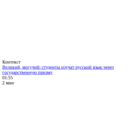
Контекст
Великий, могучий: студенты изучат русский язык через
государственную призму
01:55
2 мин