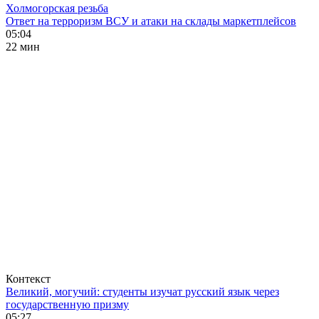
Холмогорская резьба
Ответ на терроризм ВСУ и атаки на склады маркетплейсов
05:04
22 мин
Контекст
Великий, могучий: студенты изучат русский язык через
государственную призму
05:27