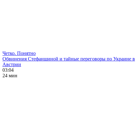
Четко. Понятно
Обвинения Стефаншиной и тайные переговоры по Украине в
Австрии
03:04
24 мин