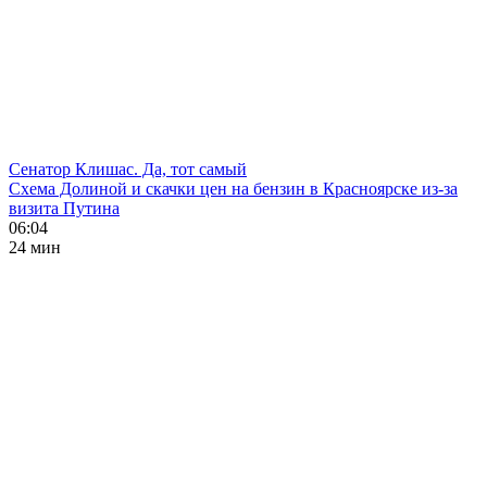
Сенатор Клишас. Да, тот самый
Схема Долиной и скачки цен на бензин в Красноярске из-за
визита Путина
06:04
24 мин