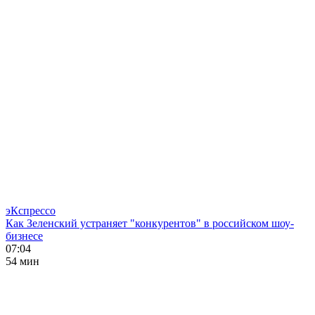
эКспрессо
Как Зеленский устраняет "конкурентов" в российском шоу-
бизнесе
07:04
54 мин