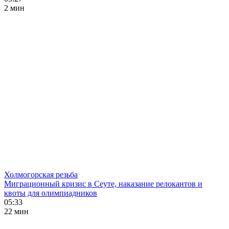
2 мин
Холмогорская резьба
Миграционный кризис в Сеуте, наказание релокантов и
квоты для олимпиадников
05:33
22 мин