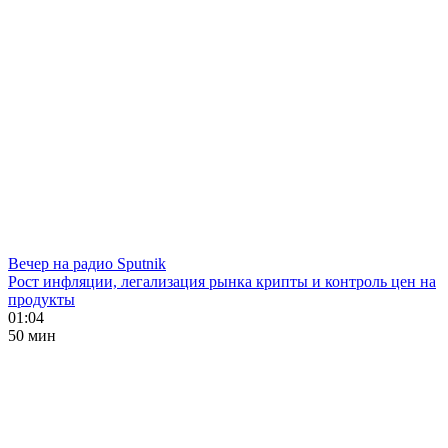
Вечер на радио Sputnik
Рост инфляции, легализация рынка крипты и контроль цен на
продукты
01:04
50 мин