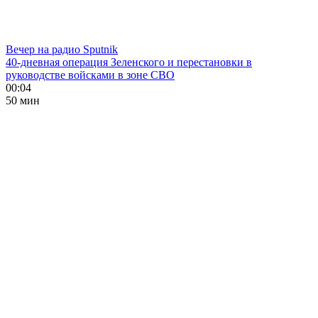
Вечер на радио Sputnik
40-дневная операция Зеленского и перестановки в
руководстве войсками в зоне СВО
00:04
50 мин