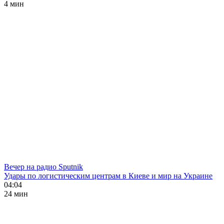
4 мин
Вечер на радио Sputnik
Удары по логистическим центрам в Киеве и мир на Украине
04:04
24 мин