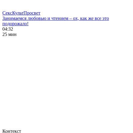
СексКультПросвет
Занимаемся любовью и чтением – ох, как же все это
подорожало!
04:32
25 мин
Контекст