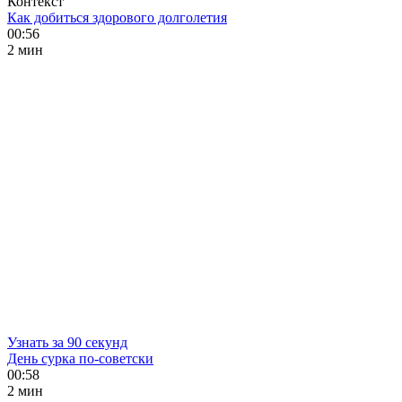
Контекст
Как добиться здорового долголетия
00:56
2 мин
Узнать за 90 секунд
День сурка по-советски
00:58
2 мин