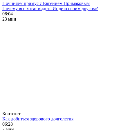
Починяем примус с Евгением Примаковым
Почему все хотят видеть Индию своим другом?
06:04
23 мин
Контекст
Как добиться здорового долголетия
06:28
2 мин