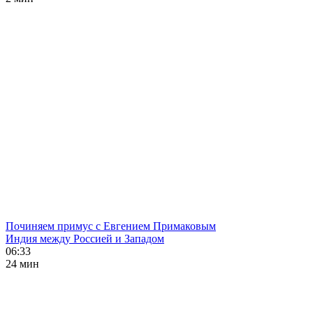
Починяем примус с Евгением Примаковым
Индия между Россией и Западом
06:33
24 мин