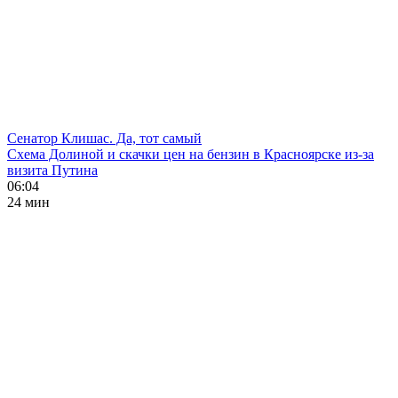
Сенатор Клишас. Да, тот самый
Схема Долиной и скачки цен на бензин в Красноярске из-за
визита Путина
06:04
24 мин