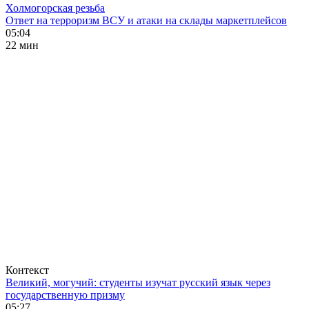
Холмогорская резьба
Ответ на терроризм ВСУ и атаки на склады маркетплейсов
05:04
22 мин
Контекст
Великий, могучий: студенты изучат русский язык через
государственную призму
05:27