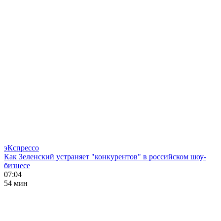
эКспрессо
Как Зеленский устраняет "конкурентов" в российском шоу-
бизнесе
07:04
54 мин