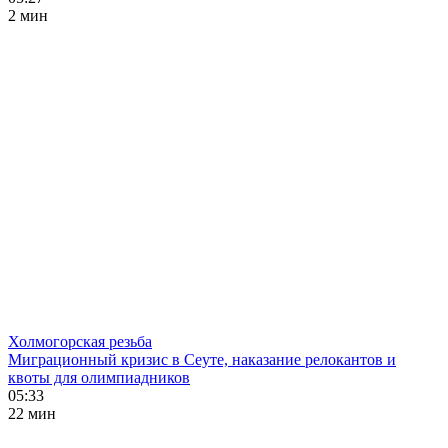
2 мин
Холмогорская резьба
Миграционный кризис в Сеуте, наказание релокантов и
квоты для олимпиадников
05:33
22 мин