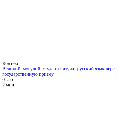
Контекст
Великий, могучий: студенты изучат русский язык через
государственную призму
01:55
2 мин