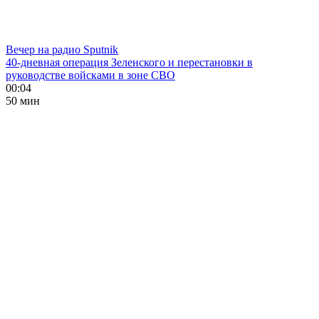
Вечер на радио Sputnik
40-дневная операция Зеленского и перестановки в
руководстве войсками в зоне СВО
00:04
50 мин