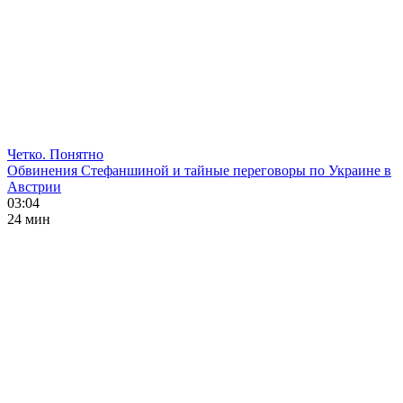
Четко. Понятно
Обвинения Стефаншиной и тайные переговоры по Украине в
Австрии
03:04
24 мин