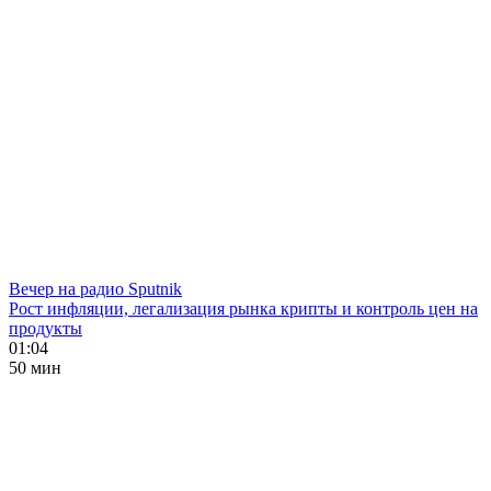
Вечер на радио Sputnik
Рост инфляции, легализация рынка крипты и контроль цен на
продукты
01:04
50 мин