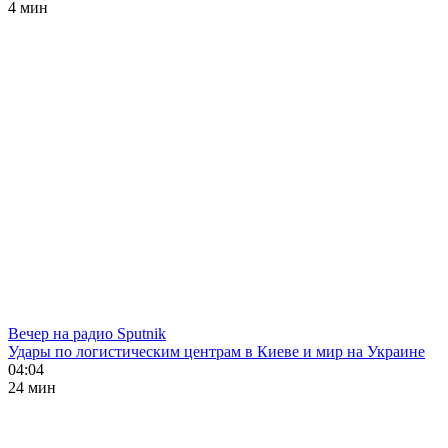
4 мин
Вечер на радио Sputnik
Удары по логистическим центрам в Киеве и мир на Украине
04:04
24 мин