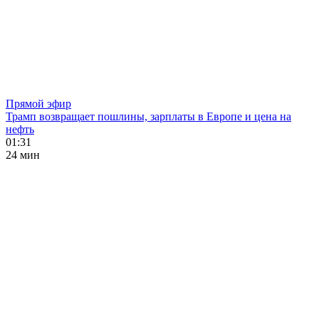
Прямой эфир
Трамп возвращает пошлины, зарплаты в Европе и цена на
нефть
01:31
24 мин