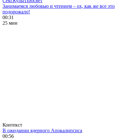
СексКультПросвет
Занимаемся любовью и чтением – ох, как же все это
подорожало!
00:31
25 мин
Контекст
В ожидании ядерного Апокалипсиса
00:56