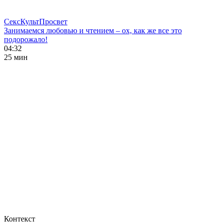
СексКультПросвет
Занимаемся любовью и чтением – ох, как же все это
подорожало!
04:32
25 мин
Контекст