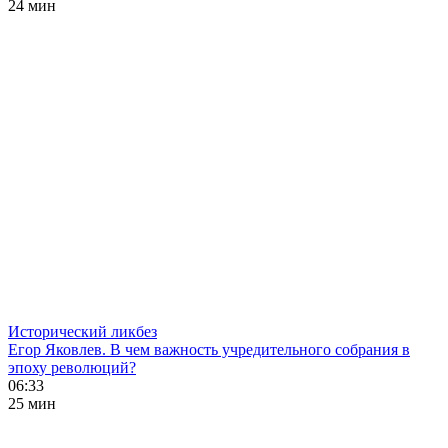
24 мин
Исторический ликбез
Егор Яковлев. В чем важность учредительного собрания в
эпоху революций?
06:33
25 мин