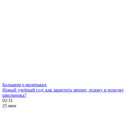
Большим о маленьких
Новый учебный год: как защитить зрение, осанку и походку
школьника?
02:31
25 мин