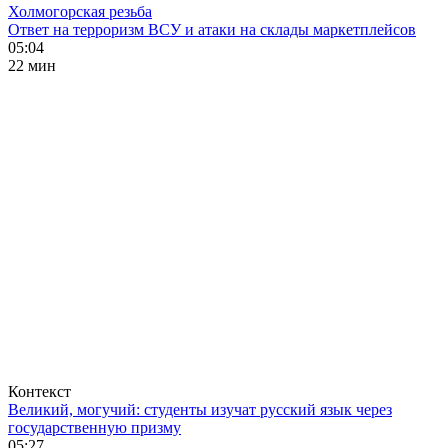
Холмогорская резьба
Ответ на терроризм ВСУ и атаки на склады маркетплейсов
05:04
22 мин
Контекст
Великий, могучий: студенты изучат русский язык через
государственную призму
05:27