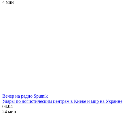
4 мин
Вечер на радио Sputnik
Удары по логистическим центрам в Киеве и мир на Украине
04:04
24 мин