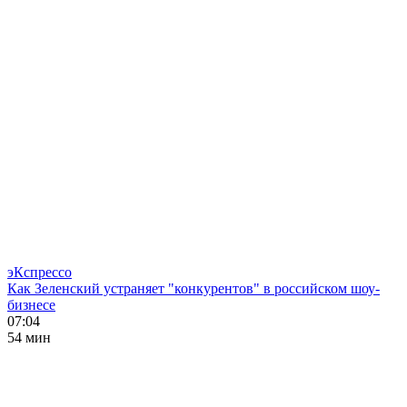
эКспрессо
Как Зеленский устраняет "конкурентов" в российском шоу-
бизнесе
07:04
54 мин