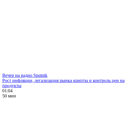
Вечер на радио Sputnik
Рост инфляции, легализация рынка крипты и контроль цен на
продукты
01:04
50 мин