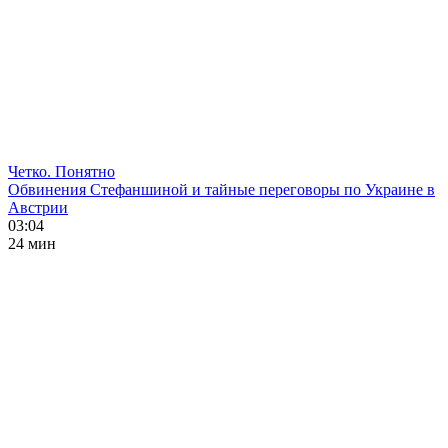
Четко. Понятно
Обвинения Стефаншиной и тайные переговоры по Украине в
Австрии
03:04
24 мин