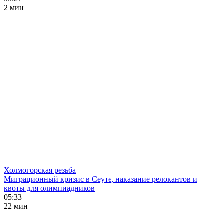
2 мин
Холмогорская резьба
Миграционный кризис в Сеуте, наказание релокантов и
квоты для олимпиадников
05:33
22 мин