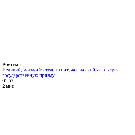
Контекст
Великий, могучий: студенты изучат русский язык через
государственную призму
01:55
2 мин