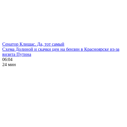
Сенатор Клишас. Да, тот самый
Схема Долиной и скачки цен на бензин в Красноярске из-за
визита Путина
06:04
24 мин