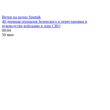
Вечер на радио Sputnik
40-дневная операция Зеленского и перестановки в
руководстве войсками в зоне СВО
00:04
50 мин