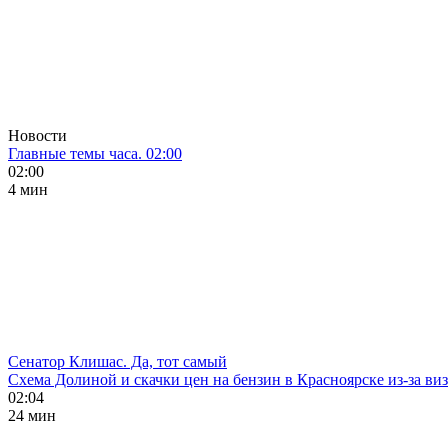
Новости
Главные темы часа. 02:00
02:00
4 мин
Сенатор Клишас. Да, тот самый
Схема Долиной и скачки цен на бензин в Красноярске из-за ви
02:04
24 мин