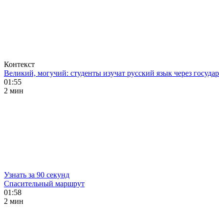
Контекст
Великий, могучий: студенты изучат русский язык через госуд
01:55
2 мин
Узнать за 90 секунд
Спасительный маршрут
01:58
2 мин