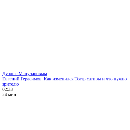
Дуэль с Манучаровым
Евгений Герасимов. Как изменился Театр сатиры и что нужно
зрителю
02:33
24 мин