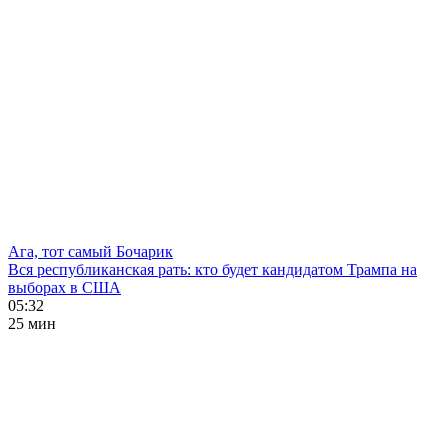
Ага, тот самый Бочарик
Вся республиканская рать: кто будет кандидатом Трампа на
выборах в США
05:32
25 мин