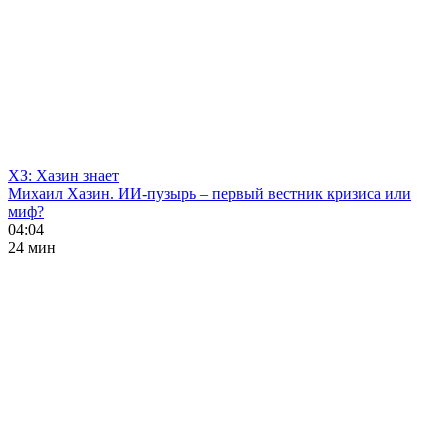
ХЗ: Хазин знает
Михаил Хазин. ИИ-пузырь – первый вестник кризиса или
миф?
04:04
24 мин