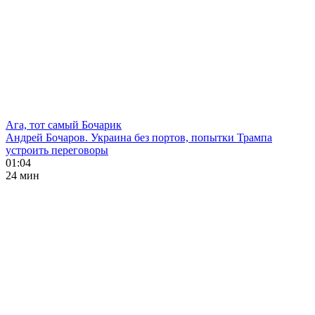
Ага, тот самый Бочарик
Андрей Бочаров. Украина без портов, попытки Трампа
устроить переговоры
01:04
24 мин