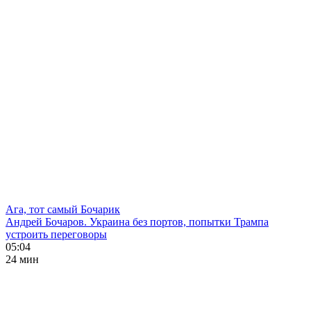
Ага, тот самый Бочарик
Андрей Бочаров. Украина без портов, попытки Трампа
устроить переговоры
05:04
24 мин