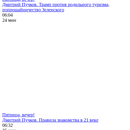
Дмитрий Пучков. Трамп против родильного туризма,
попрошайничество Зеленского
06:04
24 мин
Пятница, вечер!
Дмитрий Пучков. Правила знакомства в 21 веке
06:32