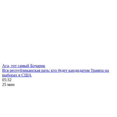
Ага, тот самый Бочарик
Вся республиканская рать: кто будет кандидатом Трампа на
выборах в США
05:32
25 мин