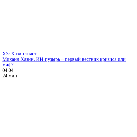
ХЗ: Хазин знает
Михаил Хазин. ИИ-пузырь – первый вестник кризиса или
миф?
04:04
24 мин