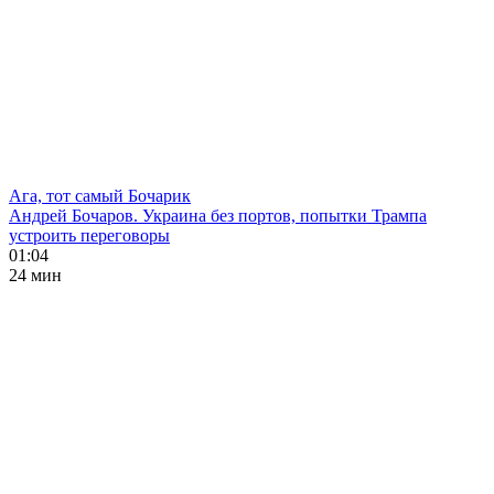
Ага, тот самый Бочарик
Андрей Бочаров. Украина без портов, попытки Трампа
устроить переговоры
01:04
24 мин