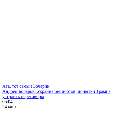
Ага, тот самый Бочарик
Андрей Бочаров. Украина без портов, попытки Трампа
устроить переговоры
05:04
24 мин