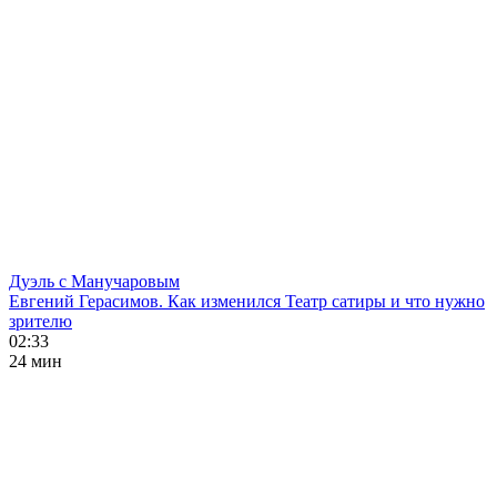
Дуэль с Манучаровым
Евгений Герасимов. Как изменился Театр сатиры и что нужно
зрителю
02:33
24 мин