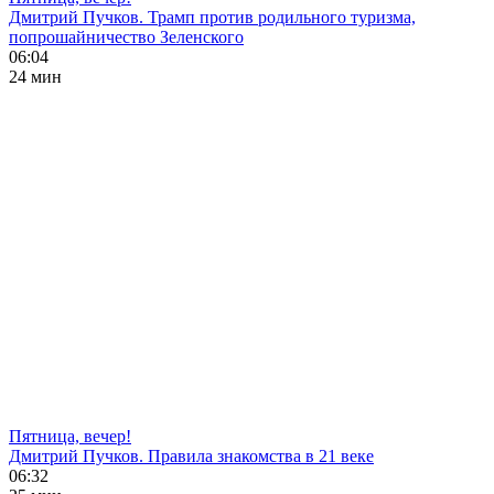
Дмитрий Пучков. Трамп против родильного туризма,
попрошайничество Зеленского
06:04
24 мин
Пятница, вечер!
Дмитрий Пучков. Правила знакомства в 21 веке
06:32