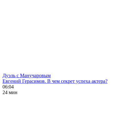
Дуэль с Манучаровым
Евгений Герасимов. В чем секрет успеха актера?
06:04
24 мин