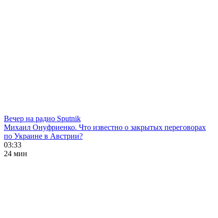
Вечер на радио Sputnik
Михаил Онуфриенко. Что известно о закрытых переговорах
по Украине в Австрии?
03:33
24 мин