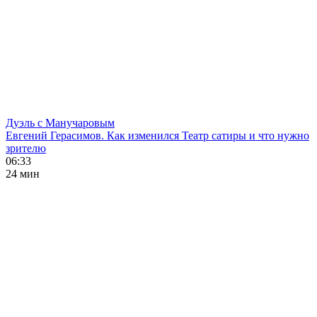
Дуэль с Манучаровым
Евгений Герасимов. Как изменился Театр сатиры и что нужно
зрителю
06:33
24 мин