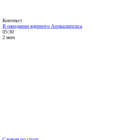
Контекст
В ожидании ядерного Апокалипсиса
05:30
2 мин
Словом по столу