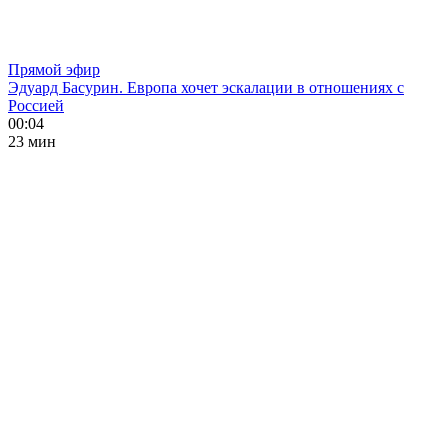
Прямой эфир
Эдуард Басурин. Европа хочет эскалации в отношениях с
Россией
00:04
23 мин