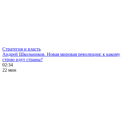
Стратегия и власть
Андрей Школьников. Новая мировая революция: к какому
строю идут страны?
02:34
22 мин