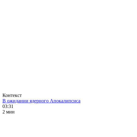
Контекст
В ожидании ядерного Апокалипсиса
03:31
2 мин