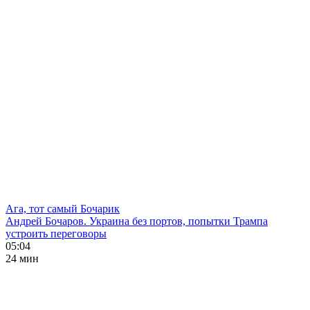
Ага, тот самый Бочарик
Андрей Бочаров. Украина без портов, попытки Трампа
устроить переговоры
05:04
24 мин