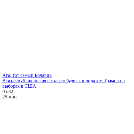
Ага, тот самый Бочарик
Вся республиканская рать: кто будет кандидатом Трампа на
выборах в США
05:32
25 мин