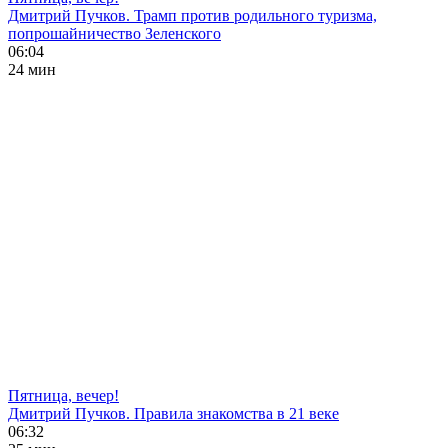
Дмитрий Пучков. Трамп против родильного туризма,
попрошайничество Зеленского
06:04
24 мин
Пятница, вечер!
Дмитрий Пучков. Правила знакомства в 21 веке
06:32