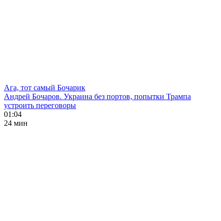
Ага, тот самый Бочарик
Андрей Бочаров. Украина без портов, попытки Трампа
устроить переговоры
01:04
24 мин