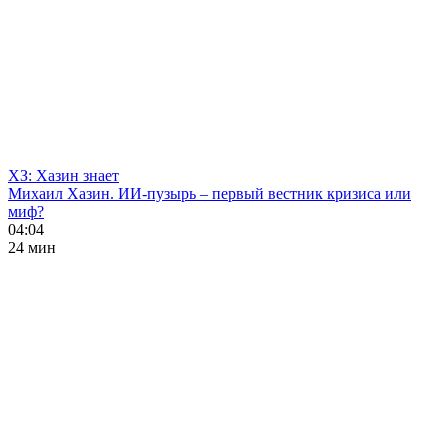
ХЗ: Хазин знает
Михаил Хазин. ИИ-пузырь – первый вестник кризиса или
миф?
04:04
24 мин