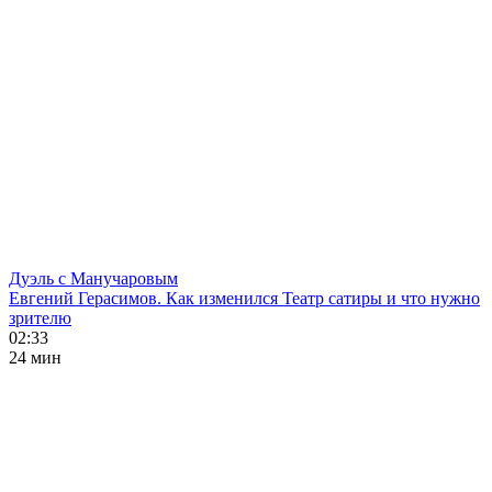
Дуэль с Манучаровым
Евгений Герасимов. Как изменился Театр сатиры и что нужно
зрителю
02:33
24 мин