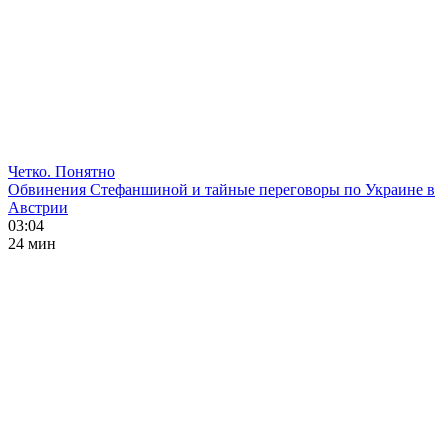
Четко. Понятно
Обвинения Стефаншиной и тайные переговоры по Украине в
Австрии
03:04
24 мин