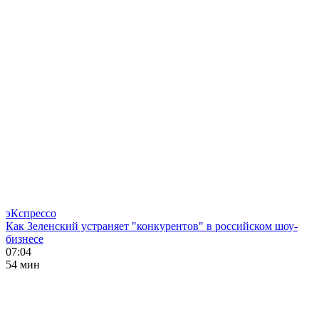
эКспрессо
Как Зеленский устраняет "конкурентов" в российском шоу-
бизнесе
07:04
54 мин