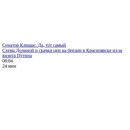
Сенатор Клишас. Да, тот самый
Схема Долиной и скачки цен на бензин в Красноярске из-за
визита Путина
06:04
24 мин