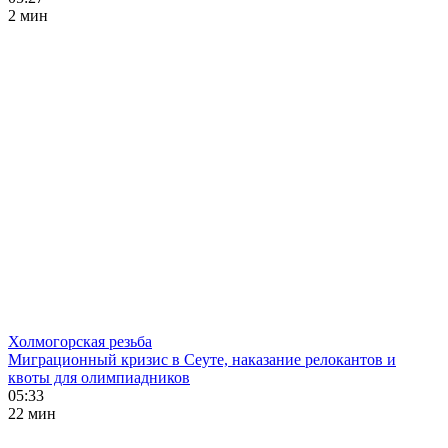
2 мин
Холмогорская резьба
Миграционный кризис в Сеуте, наказание релокантов и
квоты для олимпиадников
05:33
22 мин