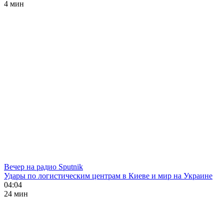
4 мин
Вечер на радио Sputnik
Удары по логистическим центрам в Киеве и мир на Украине
04:04
24 мин