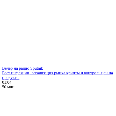
Вечер на радио Sputnik
Рост инфляции, легализация рынка крипты и контроль цен на
продукты
01:04
50 мин