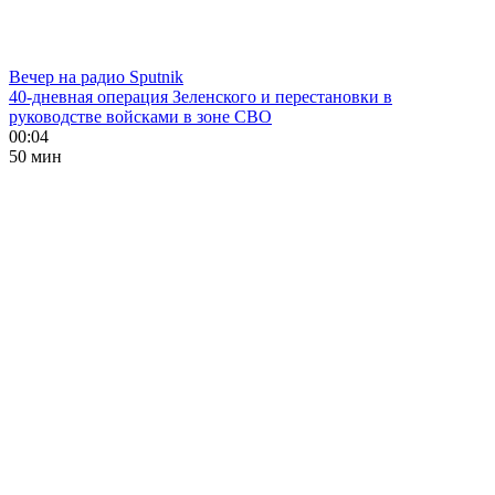
Вечер на радио Sputnik
40-дневная операция Зеленского и перестановки в
руководстве войсками в зоне СВО
00:04
50 мин