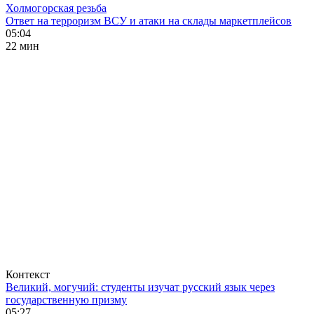
Холмогорская резьба
Ответ на терроризм ВСУ и атаки на склады маркетплейсов
05:04
22 мин
Контекст
Великий, могучий: студенты изучат русский язык через
государственную призму
05:27