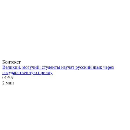
Контекст
Великий, могучий: студенты изучат русский язык через
государственную призму
01:55
2 мин