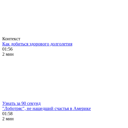
Контекст
Как добиться здорового долголетия
01:56
2 мин
Узнать за 90 секунд
"Лоботряс", не нашедший счастья в Америке
01:58
2 мин