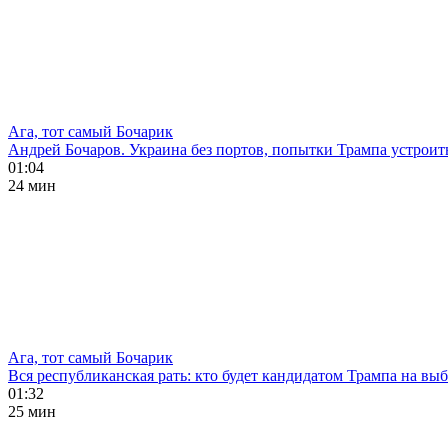
Ага, тот самый Бочарик
Андрей Бочаров. Украина без портов, попытки Трампа устроит
01:04
24 мин
Ага, тот самый Бочарик
Вся республиканская рать: кто будет кандидатом Трампа на в
01:32
25 мин