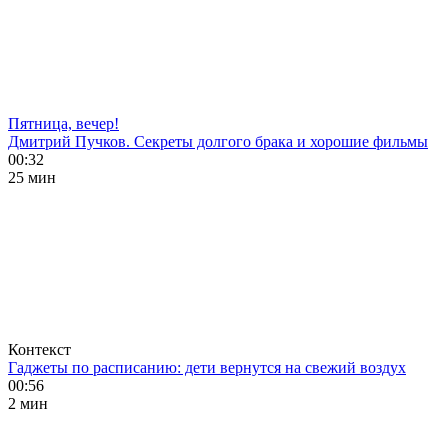
Пятница, вечер!
Дмитрий Пучков. Секреты долгого брака и хорошие фильмы
00:32
25 мин
Контекст
Гаджеты по расписанию: дети вернутся на свежий воздух
00:56
2 мин