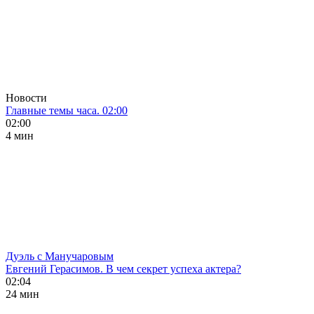
Новости
Главные темы часа. 02:00
02:00
4 мин
Дуэль с Манучаровым
Евгений Герасимов. В чем секрет успеха актера?
02:04
24 мин