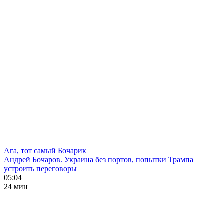
Ага, тот самый Бочарик
Андрей Бочаров. Украина без портов, попытки Трампа
устроить переговоры
05:04
24 мин