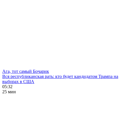
Ага, тот самый Бочарик
Вся республиканская рать: кто будет кандидатом Трампа на
выборах в США
05:32
25 мин