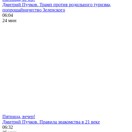
Дмитрий Пучков. Трамп против родильного туризма,
попрошайничество Зеленского
06:04
24 мин
Пятница, вечер!
Дмитрий Пучков. Правила знакомства в 21 веке
06:32