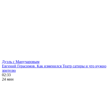
Дуэль с Манучаровым
Евгений Герасимов. Как изменился Театр сатиры и что нужно
зрителю
02:33
24 мин