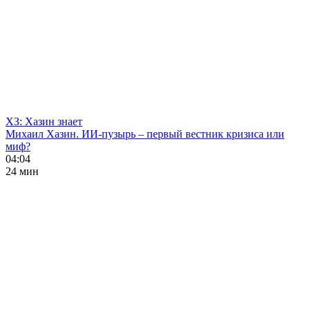
ХЗ: Хазин знает
Михаил Хазин. ИИ-пузырь – первый вестник кризиса или
миф?
04:04
24 мин