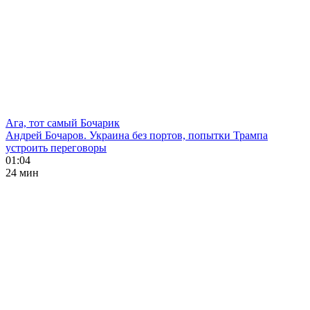
Ага, тот самый Бочарик
Андрей Бочаров. Украина без портов, попытки Трампа
устроить переговоры
01:04
24 мин