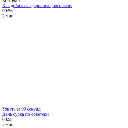
Контекст
Как добиться здорового долголетия
00:56
2 мин
Узнать за 90 секунд
День сурка по-советски
00:58
2 мин