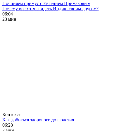
Починяем примус с Евгением Примаковым
Почему все хотят видеть Индию своим другом?
06:04
23 мин
Контекст
Как добиться здорового долголетия
06:28
2 мин