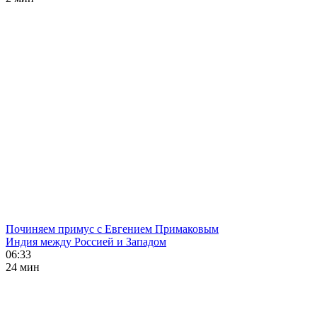
Починяем примус с Евгением Примаковым
Индия между Россией и Западом
06:33
24 мин