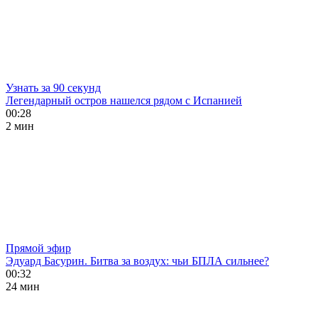
Узнать за 90 секунд
Легендарный остров нашелся рядом с Испанией
00:28
2 мин
Прямой эфир
Эдуард Басурин. Битва за воздух: чьи БПЛА сильнее?
00:32
24 мин