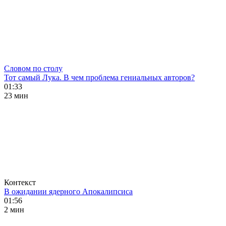
Словом по столу
Тот самый Лука. В чем проблема гениальных авторов?
01:33
23 мин
Контекст
В ожидании ядерного Апокалипсиса
01:56
2 мин