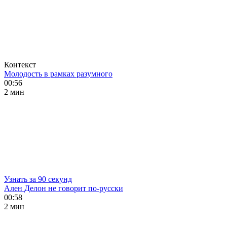
Контекст
Молодость в рамках разумного
00:56
2 мин
Узнать за 90 секунд
Ален Делон не говорит по-русски
00:58
2 мин