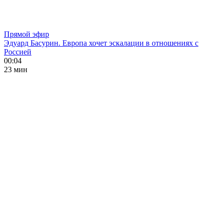
Прямой эфир
Эдуард Басурин. Европа хочет эскалации в отношениях с
Россией
00:04
23 мин