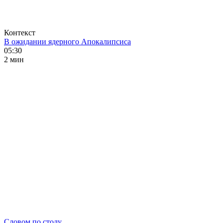
Контекст
В ожидании ядерного Апокалипсиса
05:30
2 мин
Словом по столу