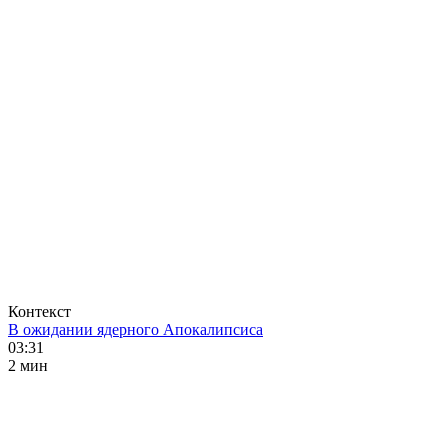
Контекст
В ожидании ядерного Апокалипсиса
03:31
2 мин