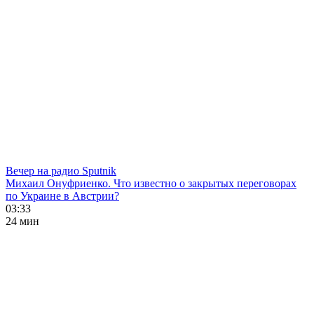
Вечер на радио Sputnik
Михаил Онуфриенко. Что известно о закрытых переговорах
по Украине в Австрии?
03:33
24 мин