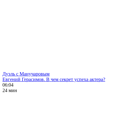
Дуэль с Манучаровым
Евгений Герасимов. В чем секрет успеха актера?
06:04
24 мин