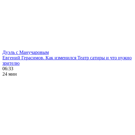
Дуэль с Манучаровым
Евгений Герасимов. Как изменился Театр сатиры и что нужно
зрителю
06:33
24 мин