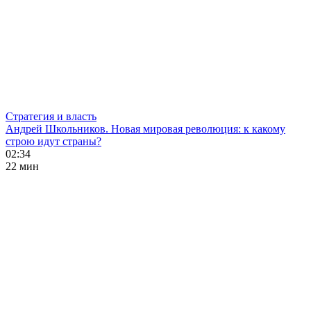
Стратегия и власть
Андрей Школьников. Новая мировая революция: к какому
строю идут страны?
02:34
22 мин