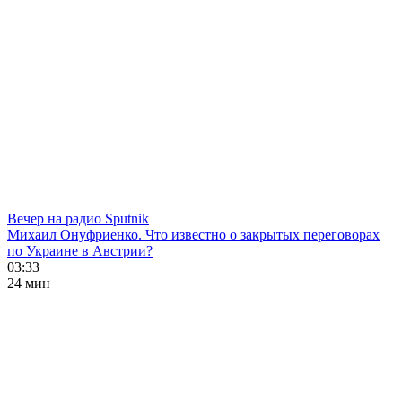
Вечер на радио Sputnik
Михаил Онуфриенко. Что известно о закрытых переговорах
по Украине в Австрии?
03:33
24 мин