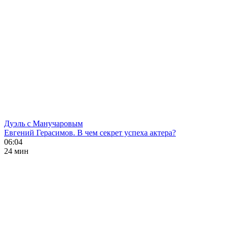
Дуэль с Манучаровым
Евгений Герасимов. В чем секрет успеха актера?
06:04
24 мин