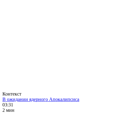
Контекст
В ожидании ядерного Апокалипсиса
03:31
2 мин