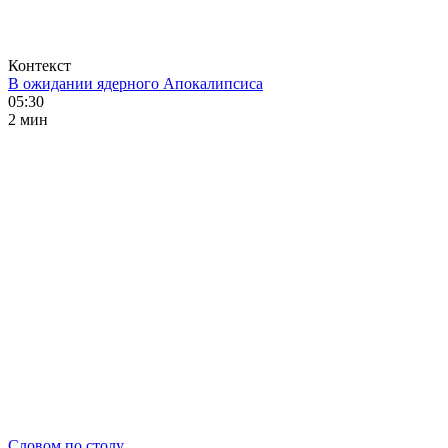
Контекст
В ожидании ядерного Апокалипсиса
05:30
2 мин
Словом по столу