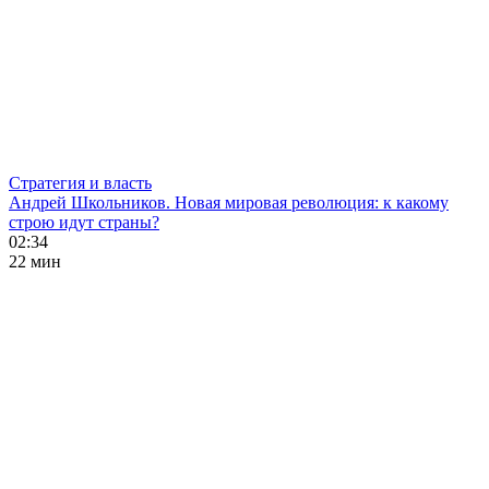
Стратегия и власть
Андрей Школьников. Новая мировая революция: к какому
строю идут страны?
02:34
22 мин