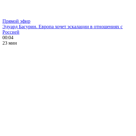
Прямой эфир
Эдуард Басурин. Европа хочет эскалации в отношениях с
Россией
00:04
23 мин