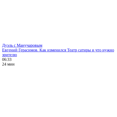
Дуэль с Манучаровым
Евгений Герасимов. Как изменился Театр сатиры и что нужно
зрителю
06:33
24 мин