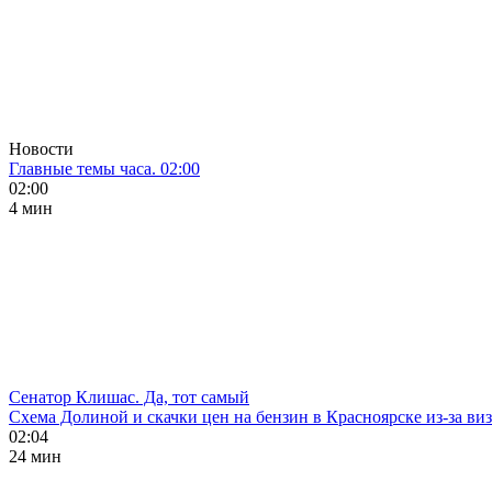
Новости
Главные темы часа. 02:00
02:00
4 мин
Сенатор Клишас. Да, тот самый
Схема Долиной и скачки цен на бензин в Красноярске из-за ви
02:04
24 мин