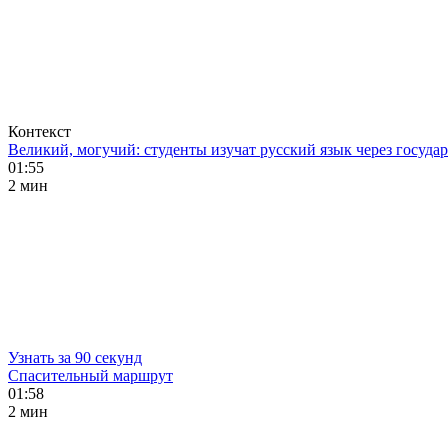
Контекст
Великий, могучий: студенты изучат русский язык через госуд
01:55
2 мин
Узнать за 90 секунд
Спасительный маршрут
01:58
2 мин