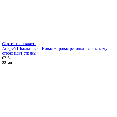
Стратегия и власть
Андрей Школьников. Новая мировая революция: к какому
строю идут страны?
02:34
22 мин