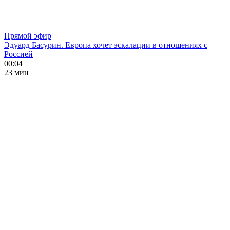
Прямой эфир
Эдуард Басурин. Европа хочет эскалации в отношениях с
Россией
00:04
23 мин