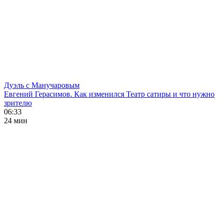
Дуэль с Манучаровым
Евгений Герасимов. Как изменился Театр сатиры и что нужно
зрителю
06:33
24 мин