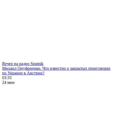
Вечер на радио Sputnik
Михаил Онуфриенко. Что известно о закрытых переговорах
по Украине в Австрии?
03:33
24 мин