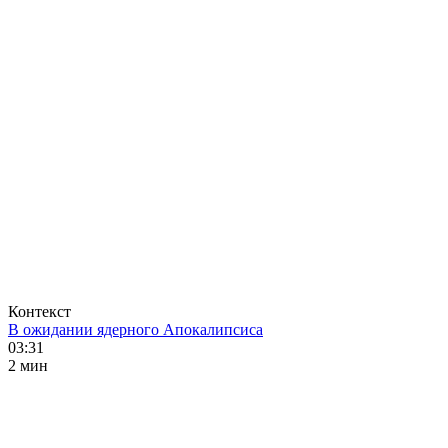
Контекст
В ожидании ядерного Апокалипсиса
03:31
2 мин