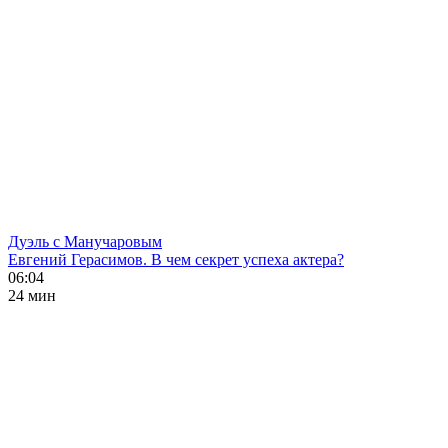
Дуэль с Манучаровым
Евгений Герасимов. В чем секрет успеха актера?
06:04
24 мин