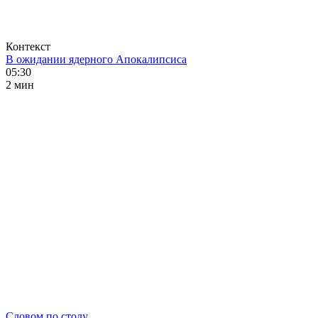
Контекст
В ожидании ядерного Апокалипсиса
05:30
2 мин
Словом по столу