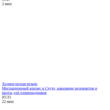
2 мин
Холмогорская резьба
Миграционный кризис в Сеуте, наказание релокантов и
квоты для олимпиадников
05:33
22 мин