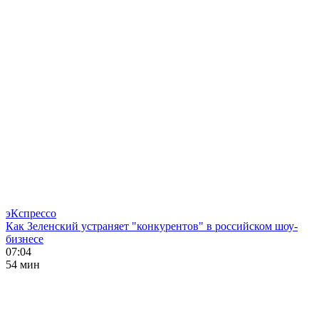
эКспрессо
Как Зеленский устраняет "конкурентов" в российском шоу-
бизнесе
07:04
54 мин