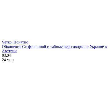
Четко. Понятно
Обвинения Стефаншиной и тайные переговоры по Украине в
Австрии
03:04
24 мин