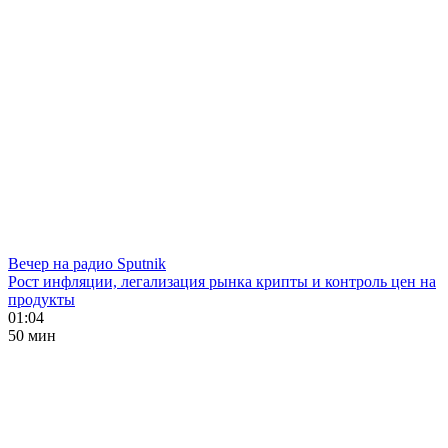
Вечер на радио Sputnik
Рост инфляции, легализация рынка крипты и контроль цен на
продукты
01:04
50 мин