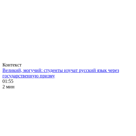
Контекст
Великий, могучий: студенты изучат русский язык через
государственную призму
01:55
2 мин