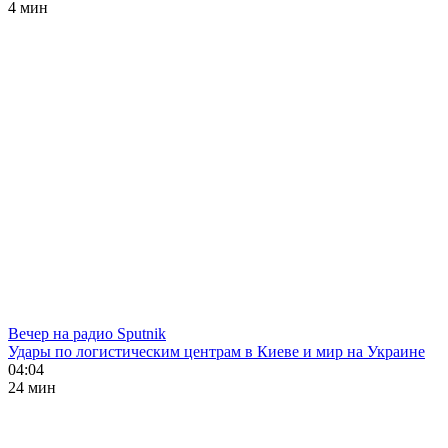
4 мин
Вечер на радио Sputnik
Удары по логистическим центрам в Киеве и мир на Украине
04:04
24 мин