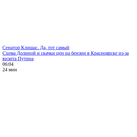
Сенатор Клишас. Да, тот самый
Схема Долиной и скачки цен на бензин в Красноярске из-за
визита Путина
06:04
24 мин