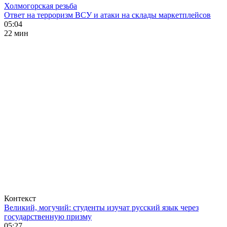
Холмогорская резьба
Ответ на терроризм ВСУ и атаки на склады маркетплейсов
05:04
22 мин
Контекст
Великий, могучий: студенты изучат русский язык через
государственную призму
05:27