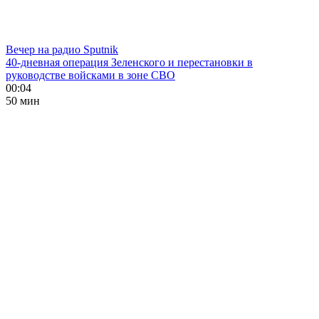
Вечер на радио Sputnik
40-дневная операция Зеленского и перестановки в
руководстве войсками в зоне СВО
00:04
50 мин