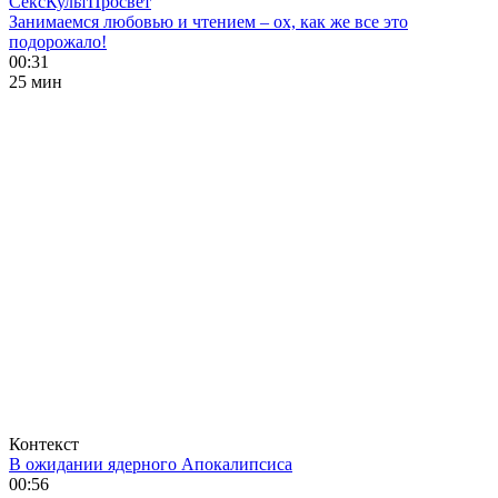
СексКультПросвет
Занимаемся любовью и чтением – ох, как же все это
подорожало!
00:31
25 мин
Контекст
В ожидании ядерного Апокалипсиса
00:56