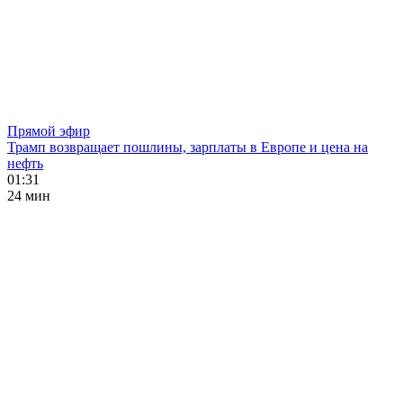
Прямой эфир
Трамп возвращает пошлины, зарплаты в Европе и цена на
нефть
01:31
24 мин