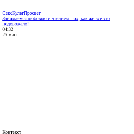
СексКультПросвет
Занимаемся любовью и чтением – ох, как же все это
подорожало!
04:32
25 мин
Контекст