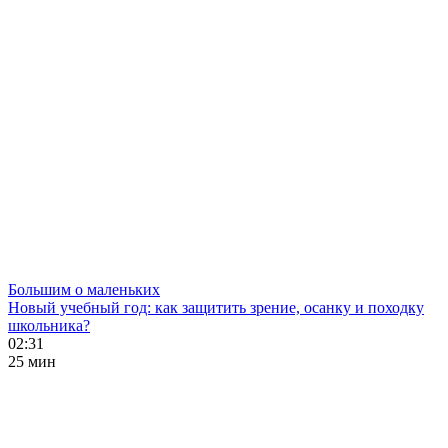
Большим о маленьких
Новый учебный год: как защитить зрение, осанку и походку
школьника?
02:31
25 мин