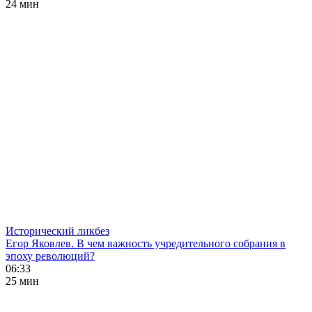
24 мин
Исторический ликбез
Егор Яковлев. В чем важность учредительного собрания в
эпоху революций?
06:33
25 мин