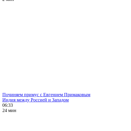
Починяем примус с Евгением Примаковым
Индия между Россией и Западом
06:33
24 мин