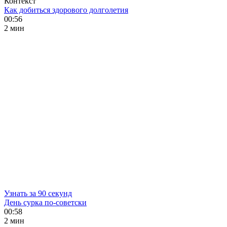
Контекст
Как добиться здорового долголетия
00:56
2 мин
Узнать за 90 секунд
День сурка по-советски
00:58
2 мин