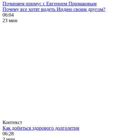
Починяем примус с Евгением Примаковым
Почему все хотят видеть Индию своим другом?
06:04
23 мин
Контекст
Как добиться здорового долголетия
06:28
2 мин