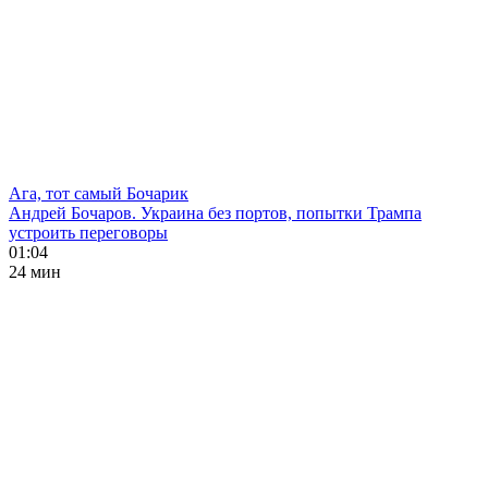
Ага, тот самый Бочарик
Андрей Бочаров. Украина без портов, попытки Трампа
устроить переговоры
01:04
24 мин