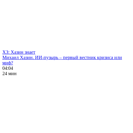
ХЗ: Хазин знает
Михаил Хазин. ИИ-пузырь – первый вестник кризиса или
миф?
04:04
24 мин