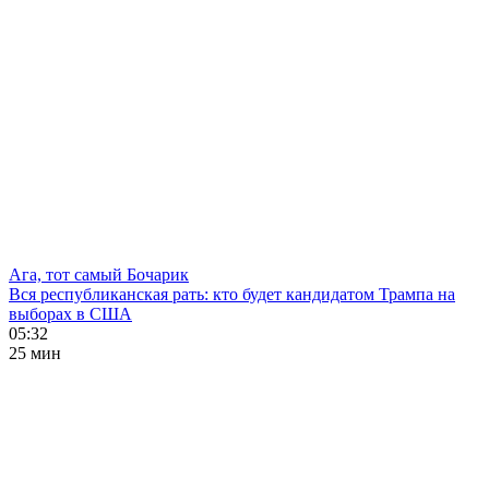
Ага, тот самый Бочарик
Вся республиканская рать: кто будет кандидатом Трампа на
выборах в США
05:32
25 мин