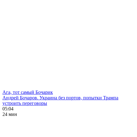
Ага, тот самый Бочарик
Андрей Бочаров. Украина без портов, попытки Трампа
устроить переговоры
05:04
24 мин