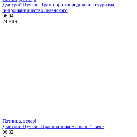
Дмитрий Пучков. Трамп против родильного туризма,
попрошайничество Зеленского
06:04
24 мин
Пятница, вечер!
Дмитрий Пучков. Правила знакомства в 21 веке
06:32