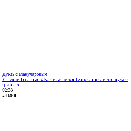
Дуэль с Манучаровым
Евгений Герасимов. Как изменился Театр сатиры и что нужно
зрителю
02:33
24 мин