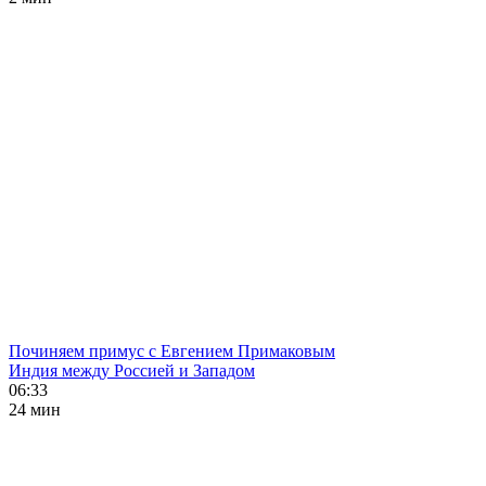
Починяем примус с Евгением Примаковым
Индия между Россией и Западом
06:33
24 мин