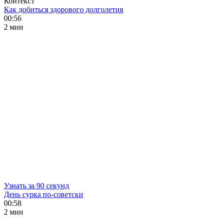
Контекст
Как добиться здорового долголетия
00:56
2 мин
Узнать за 90 секунд
День сурка по-советски
00:58
2 мин