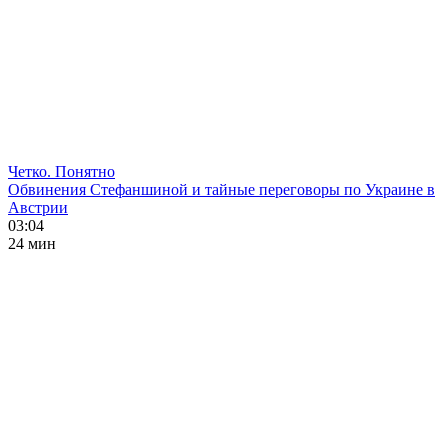
Четко. Понятно
Обвинения Стефаншиной и тайные переговоры по Украине в
Австрии
03:04
24 мин