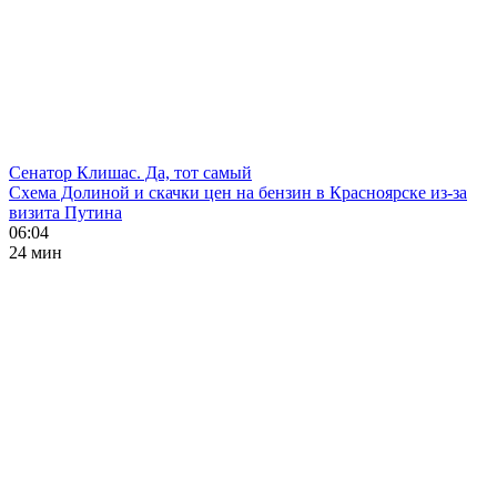
Сенатор Клишас. Да, тот самый
Схема Долиной и скачки цен на бензин в Красноярске из-за
визита Путина
06:04
24 мин