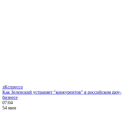
эКспрессо
Как Зеленский устраняет "конкурентов" в российском шоу-
бизнесе
07:04
54 мин