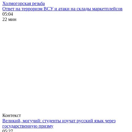
Холмогорская резьба
Ответ на терроризм ВСУ и атаки на склады маркетплейсов
05:04
22 мин
Контекст
Великий, могучий: студенты изучат русский язык через
государственную призму
05:27