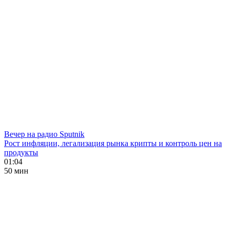
Вечер на радио Sputnik
Рост инфляции, легализация рынка крипты и контроль цен на
продукты
01:04
50 мин