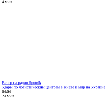
4 мин
Вечер на радио Sputnik
Удары по логистическим центрам в Киеве и мир на Украине
04:04
24 мин