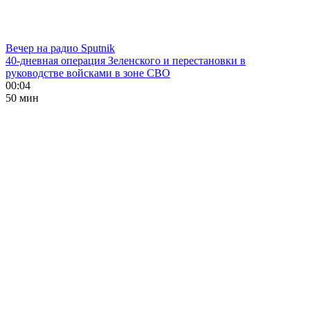
Вечер на радио Sputnik
40-дневная операция Зеленского и перестановки в
руководстве войсками в зоне СВО
00:04
50 мин