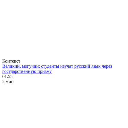
Контекст
Великий, могучий: студенты изучат русский язык через
государственную призму
01:55
2 мин