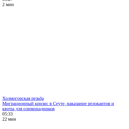
2 мин
Холмогорская резьба
Миграционный кризис в Сеуте, наказание релокантов и
квоты для олимпиадников
05:33
22 мин