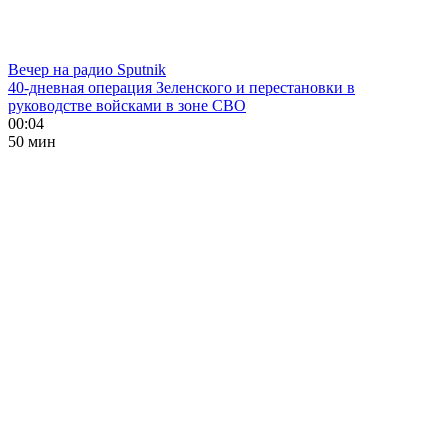
Вечер на радио Sputnik
40-дневная операция Зеленского и перестановки в
руководстве войсками в зоне СВО
00:04
50 мин