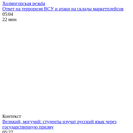
Холмогорская резьба
Ответ на терроризм ВСУ и атаки на склады маркетплейсов
05:04
22 мин
Контекст
Великий, могучий: студенты изучат русский язык через
государственную призму
05:27