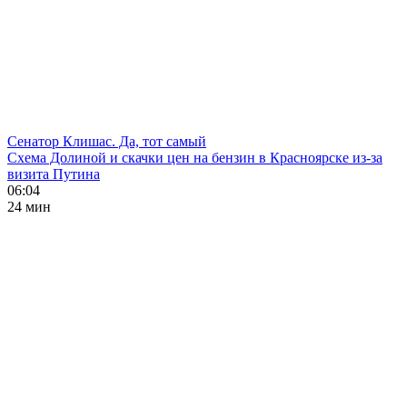
Сенатор Клишас. Да, тот самый
Схема Долиной и скачки цен на бензин в Красноярске из-за
визита Путина
06:04
24 мин