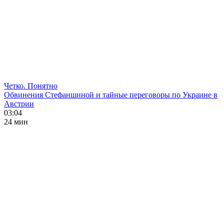
Четко. Понятно
Обвинения Стефаншиной и тайные переговоры по Украине в
Австрии
03:04
24 мин