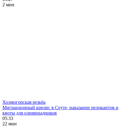
2 мин
Холмогорская резьба
Миграционный кризис в Сеуте, наказание релокантов и
квоты для олимпиадников
05:33
22 мин