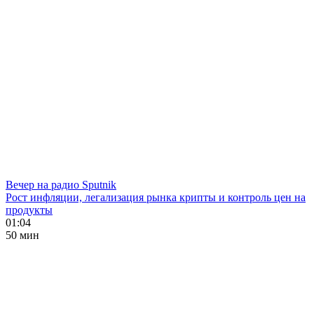
Вечер на радио Sputnik
Рост инфляции, легализация рынка крипты и контроль цен на
продукты
01:04
50 мин