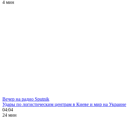
4 мин
Вечер на радио Sputnik
Удары по логистическим центрам в Киеве и мир на Украине
04:04
24 мин