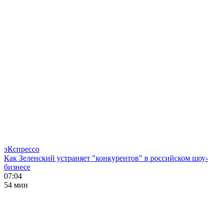
эКспрессо
Как Зеленский устраняет "конкурентов" в российском шоу-
бизнесе
07:04
54 мин