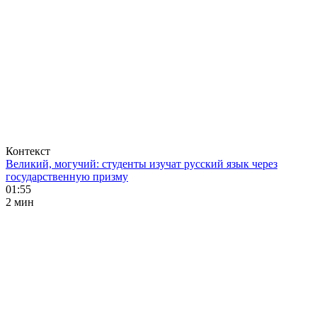
Контекст
Великий, могучий: студенты изучат русский язык через
государственную призму
01:55
2 мин