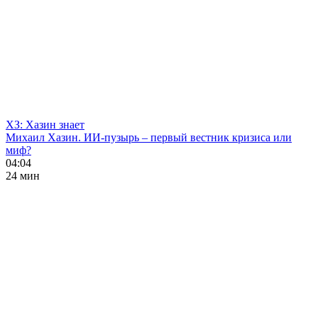
ХЗ: Хазин знает
Михаил Хазин. ИИ-пузырь – первый вестник кризиса или
миф?
04:04
24 мин