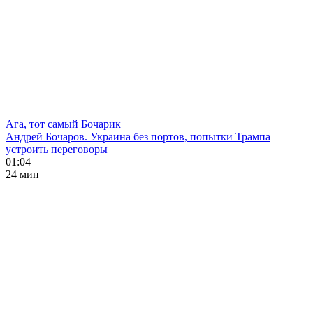
Ага, тот самый Бочарик
Андрей Бочаров. Украина без портов, попытки Трампа
устроить переговоры
01:04
24 мин