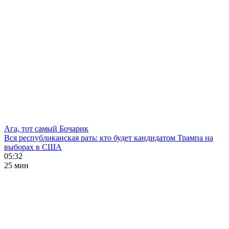
Ага, тот самый Бочарик
Вся республиканская рать: кто будет кандидатом Трампа на
выборах в США
05:32
25 мин