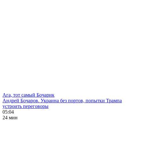
Ага, тот самый Бочарик
Андрей Бочаров. Украина без портов, попытки Трампа
устроить переговоры
05:04
24 мин