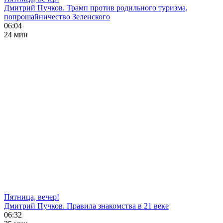
Дмитрий Пучков. Трамп против родильного туризма,
попрошайничество Зеленского
06:04
24 мин
Пятница, вечер!
Дмитрий Пучков. Правила знакомства в 21 веке
06:32