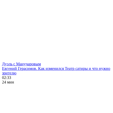
Дуэль с Манучаровым
Евгений Герасимов. Как изменился Театр сатиры и что нужно
зрителю
02:33
24 мин