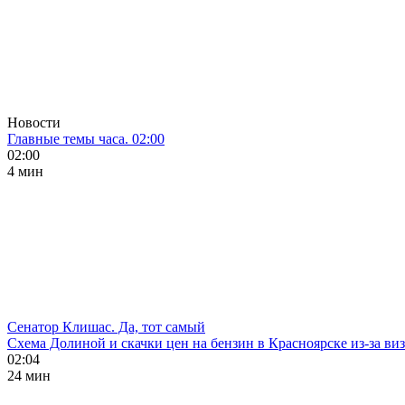
Новости
Главные темы часа. 02:00
02:00
4 мин
Сенатор Клишас. Да, тот самый
Схема Долиной и скачки цен на бензин в Красноярске из-за ви
02:04
24 мин