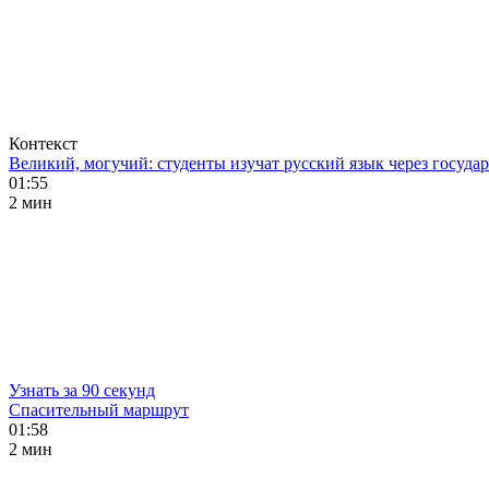
Контекст
Великий, могучий: студенты изучат русский язык через госуд
01:55
2 мин
Узнать за 90 секунд
Спасительный маршрут
01:58
2 мин