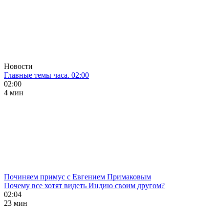
Новости
Главные темы часа. 02:00
02:00
4 мин
Починяем примус с Евгением Примаковым
Почему все хотят видеть Индию своим другом?
02:04
23 мин