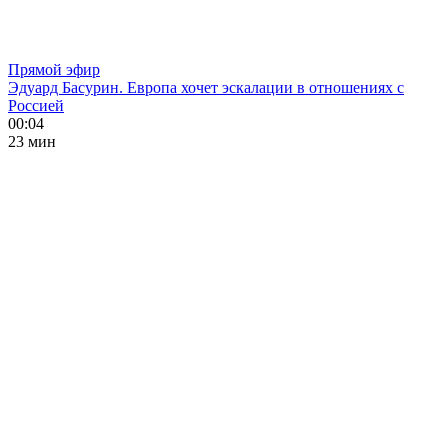
Прямой эфир
Эдуард Басурин. Европа хочет эскалации в отношениях с
Россией
00:04
23 мин