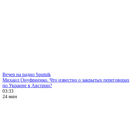
Вечер на радио Sputnik
Михаил Онуфриенко. Что известно о закрытых переговорах
по Украине в Австрии?
03:33
24 мин