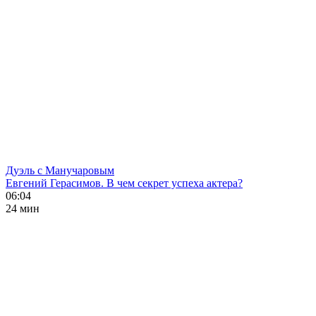
Дуэль с Манучаровым
Евгений Герасимов. В чем секрет успеха актера?
06:04
24 мин