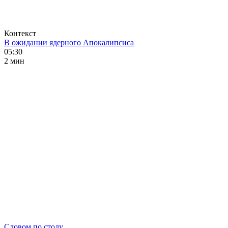
Контекст
В ожидании ядерного Апокалипсиса
05:30
2 мин
Словом по столу