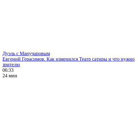
Дуэль с Манучаровым
Евгений Герасимов. Как изменился Театр сатиры и что нужно
зрителю
06:33
24 мин