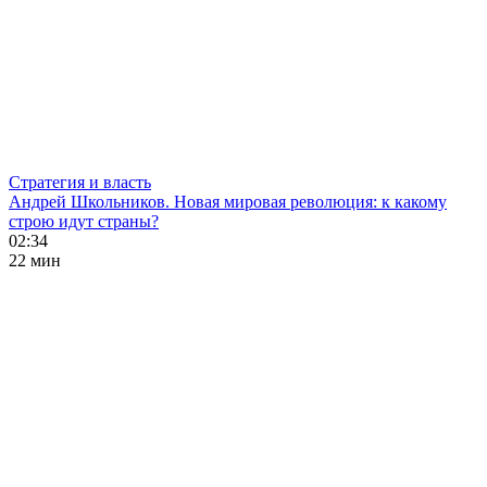
Стратегия и власть
Андрей Школьников. Новая мировая революция: к какому
строю идут страны?
02:34
22 мин