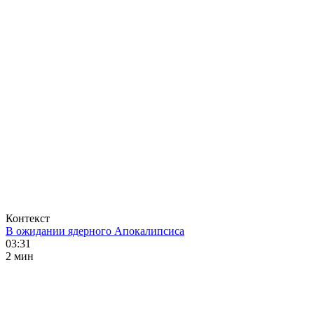
Контекст
В ожидании ядерного Апокалипсиса
03:31
2 мин