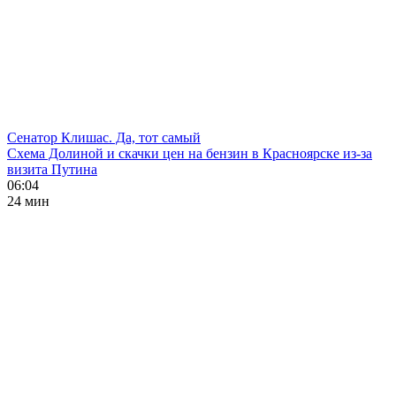
Сенатор Клишас. Да, тот самый
Схема Долиной и скачки цен на бензин в Красноярске из-за
визита Путина
06:04
24 мин