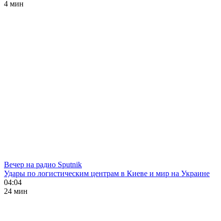
4 мин
Вечер на радио Sputnik
Удары по логистическим центрам в Киеве и мир на Украине
04:04
24 мин