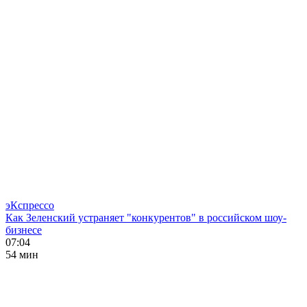
эКспрессо
Как Зеленский устраняет "конкурентов" в российском шоу-
бизнесе
07:04
54 мин