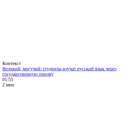
Контекст
Великий, могучий: студенты изучат русский язык через
государственную призму
01:55
2 мин