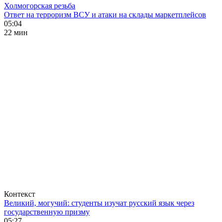
Холмогорская резьба
Ответ на терроризм ВСУ и атаки на склады маркетплейсов
05:04
22 мин
Контекст
Великий, могучий: студенты изучат русский язык через
государственную призму
05:27