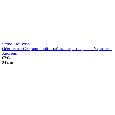
Четко. Понятно
Обвинения Стефаншиной и тайные переговоры по Украине в
Австрии
03:04
24 мин