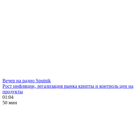
Вечер на радио Sputnik
Рост инфляции, легализация рынка крипты и контроль цен на
продукты
01:04
50 мин