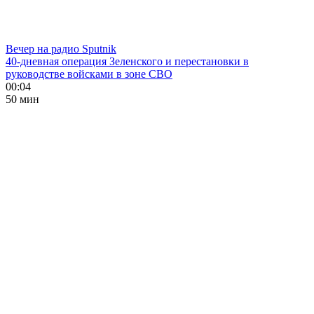
Вечер на радио Sputnik
40-дневная операция Зеленского и перестановки в
руководстве войсками в зоне СВО
00:04
50 мин