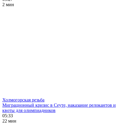
2 мин
Холмогорская резьба
Миграционный кризис в Сеуте, наказание релокантов и
квоты для олимпиадников
05:33
22 мин