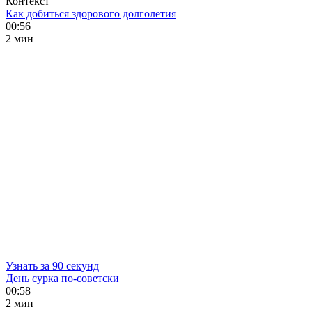
Контекст
Как добиться здорового долголетия
00:56
2 мин
Узнать за 90 секунд
День сурка по-советски
00:58
2 мин