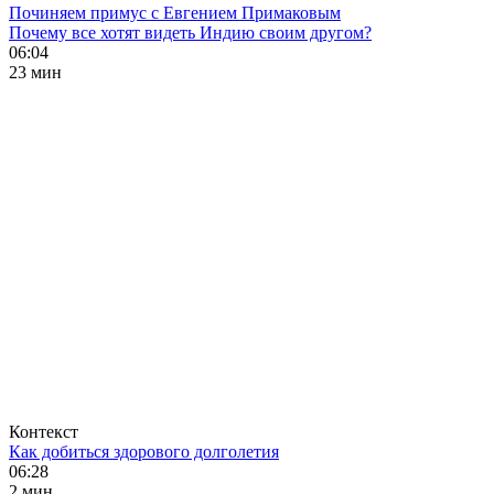
Починяем примус с Евгением Примаковым
Почему все хотят видеть Индию своим другом?
06:04
23 мин
Контекст
Как добиться здорового долголетия
06:28
2 мин