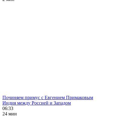
Починяем примус с Евгением Примаковым
Индия между Россией и Западом
06:33
24 мин