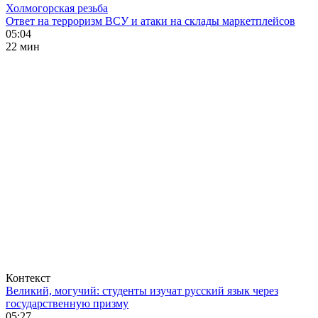
Холмогорская резьба
Ответ на терроризм ВСУ и атаки на склады маркетплейсов
05:04
22 мин
Контекст
Великий, могучий: студенты изучат русский язык через
государственную призму
05:27