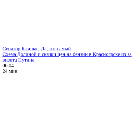
Сенатор Клишас. Да, тот самый
Схема Долиной и скачки цен на бензин в Красноярске из-за
визита Путина
06:04
24 мин