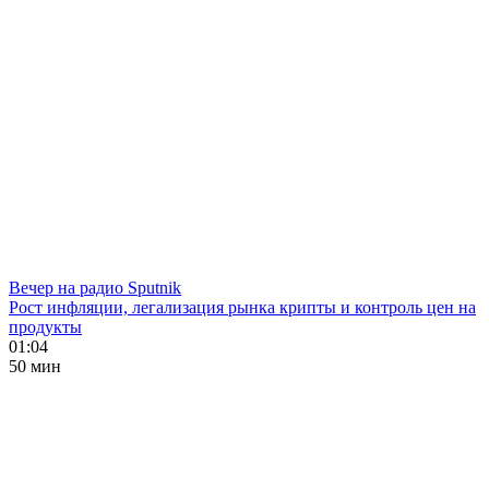
Вечер на радио Sputnik
Рост инфляции, легализация рынка крипты и контроль цен на
продукты
01:04
50 мин