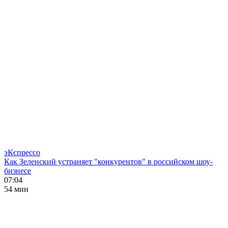
эКспрессо
Как Зеленский устраняет "конкурентов" в российском шоу-
бизнесе
07:04
54 мин