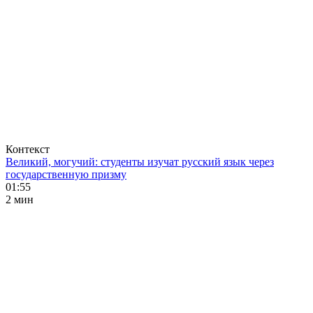
Контекст
Великий, могучий: студенты изучат русский язык через
государственную призму
01:55
2 мин