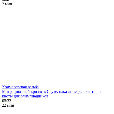
2 мин
Холмогорская резьба
Миграционный кризис в Сеуте, наказание релокантов и
квоты для олимпиадников
05:33
22 мин