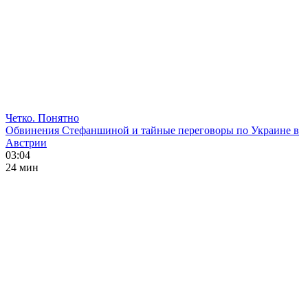
Четко. Понятно
Обвинения Стефаншиной и тайные переговоры по Украине в
Австрии
03:04
24 мин