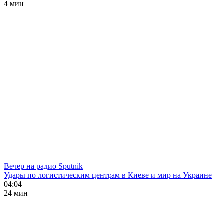
4 мин
Вечер на радио Sputnik
Удары по логистическим центрам в Киеве и мир на Украине
04:04
24 мин