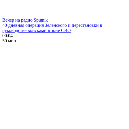
Вечер на радио Sputnik
40-дневная операция Зеленского и перестановки в
руководстве войсками в зоне СВО
00:04
50 мин