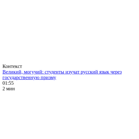
Контекст
Великий, могучий: студенты изучат русский язык через
государственную призму
01:55
2 мин