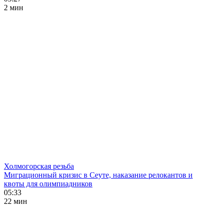
2 мин
Холмогорская резьба
Миграционный кризис в Сеуте, наказание релокантов и
квоты для олимпиадников
05:33
22 мин