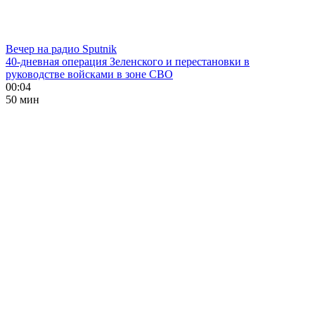
Вечер на радио Sputnik
40-дневная операция Зеленского и перестановки в
руководстве войсками в зоне СВО
00:04
50 мин