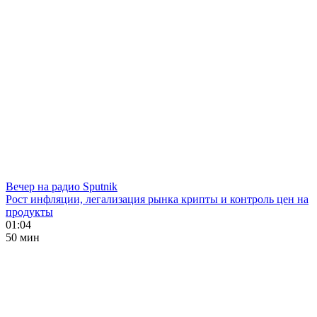
Вечер на радио Sputnik
Рост инфляции, легализация рынка крипты и контроль цен на
продукты
01:04
50 мин