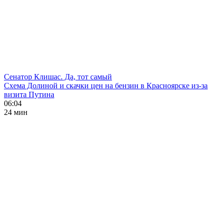
Сенатор Клишас. Да, тот самый
Схема Долиной и скачки цен на бензин в Красноярске из-за
визита Путина
06:04
24 мин