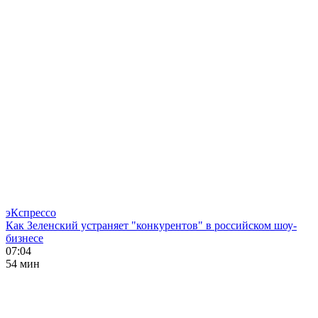
эКспрессо
Как Зеленский устраняет "конкурентов" в российском шоу-
бизнесе
07:04
54 мин