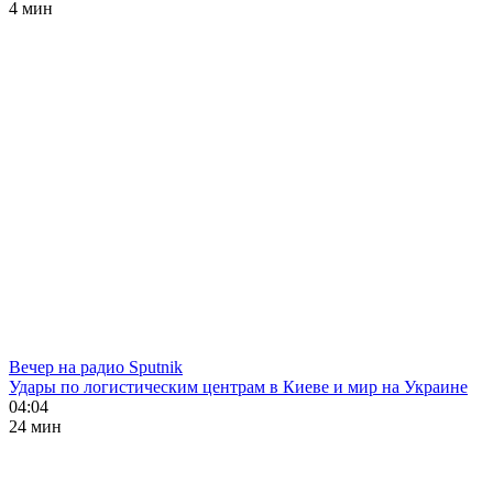
4 мин
Вечер на радио Sputnik
Удары по логистическим центрам в Киеве и мир на Украине
04:04
24 мин