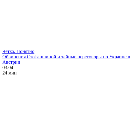
Четко. Понятно
Обвинения Стефаншиной и тайные переговоры по Украине в
Австрии
03:04
24 мин