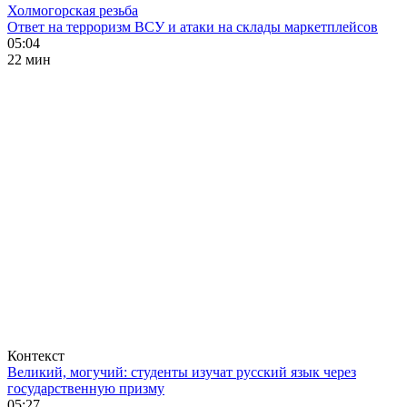
Холмогорская резьба
Ответ на терроризм ВСУ и атаки на склады маркетплейсов
05:04
22 мин
Контекст
Великий, могучий: студенты изучат русский язык через
государственную призму
05:27