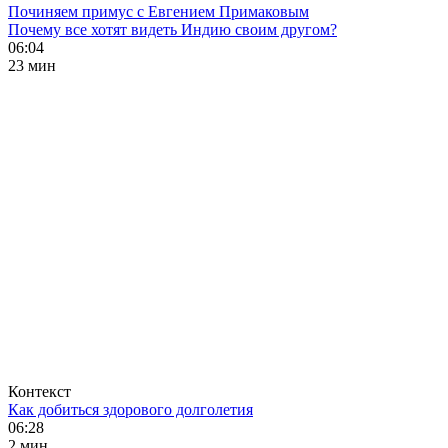
Починяем примус с Евгением Примаковым
Почему все хотят видеть Индию своим другом?
06:04
23 мин
Контекст
Как добиться здорового долголетия
06:28
2 мин