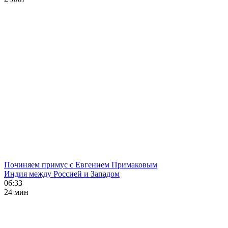
Починяем примус с Евгением Примаковым
Индия между Россией и Западом
06:33
24 мин