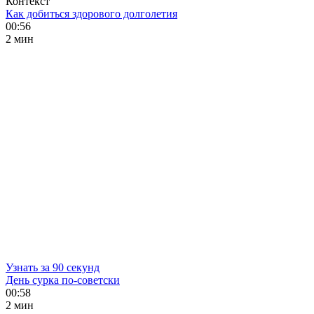
Контекст
Как добиться здорового долголетия
00:56
2 мин
Узнать за 90 секунд
День сурка по-советски
00:58
2 мин