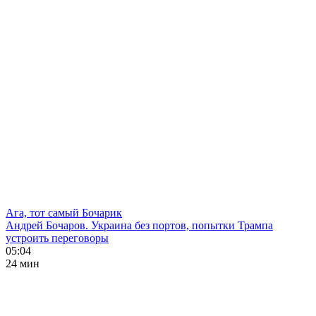
Ага, тот самый Бочарик
Андрей Бочаров. Украина без портов, попытки Трампа
устроить переговоры
05:04
24 мин