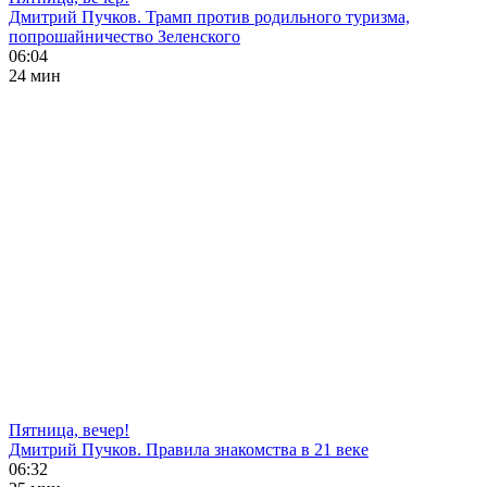
Дмитрий Пучков. Трамп против родильного туризма,
попрошайничество Зеленского
06:04
24 мин
Пятница, вечер!
Дмитрий Пучков. Правила знакомства в 21 веке
06:32