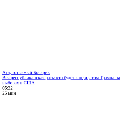
Ага, тот самый Бочарик
Вся республиканская рать: кто будет кандидатом Трампа на
выборах в США
05:32
25 мин