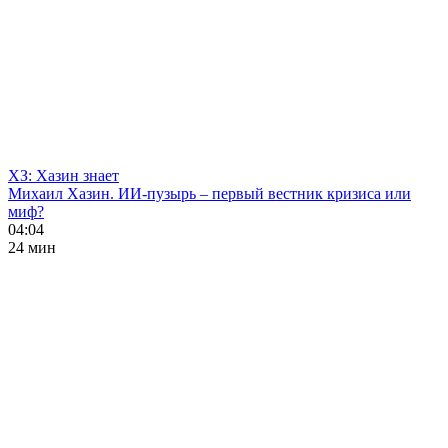
ХЗ: Хазин знает
Михаил Хазин. ИИ-пузырь – первый вестник кризиса или
миф?
04:04
24 мин