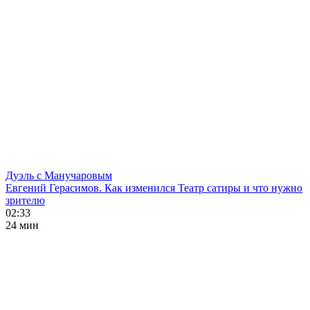
Дуэль с Манучаровым
Евгений Герасимов. Как изменился Театр сатиры и что нужно
зрителю
02:33
24 мин