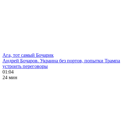
Ага, тот самый Бочарик
Андрей Бочаров. Украина без портов, попытки Трампа
устроить переговоры
01:04
24 мин