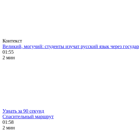
Контекст
Великий, могучий: студенты изучат русский язык через госуд
01:55
2 мин
Узнать за 90 секунд
Спасительный маршрут
01:58
2 мин