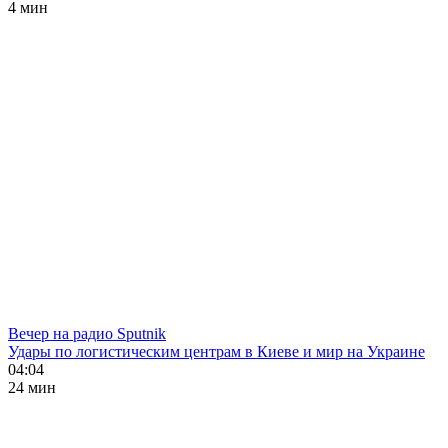
4 мин
Вечер на радио Sputnik
Удары по логистическим центрам в Киеве и мир на Украине
04:04
24 мин