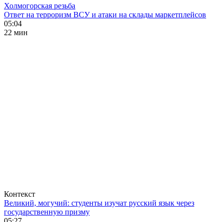
Холмогорская резьба
Ответ на терроризм ВСУ и атаки на склады маркетплейсов
05:04
22 мин
Контекст
Великий, могучий: студенты изучат русский язык через
государственную призму
05:27