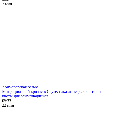
2 мин
Холмогорская резьба
Миграционный кризис в Сеуте, наказание релокантов и
квоты для олимпиадников
05:33
22 мин