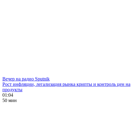
Вечер на радио Sputnik
Рост инфляции, легализация рынка крипты и контроль цен на
продукты
01:04
50 мин