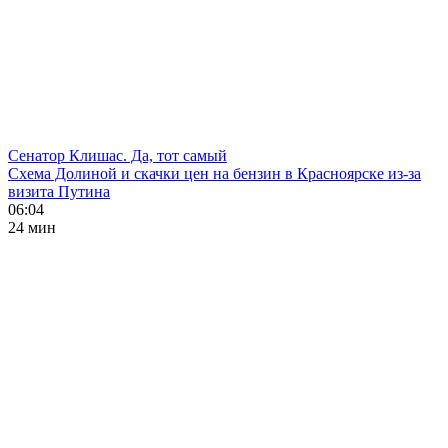
Сенатор Клишас. Да, тот самый
Схема Долиной и скачки цен на бензин в Красноярске из-за
визита Путина
06:04
24 мин