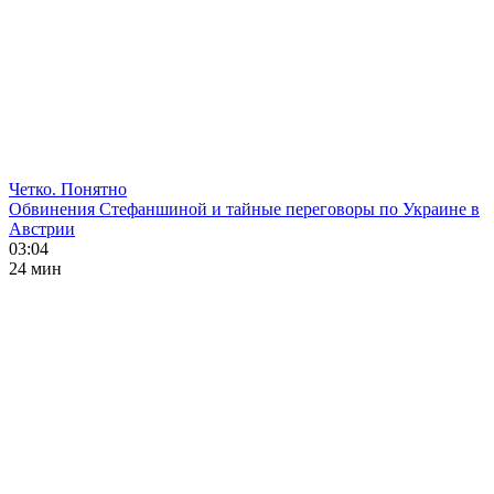
Четко. Понятно
Обвинения Стефаншиной и тайные переговоры по Украине в
Австрии
03:04
24 мин