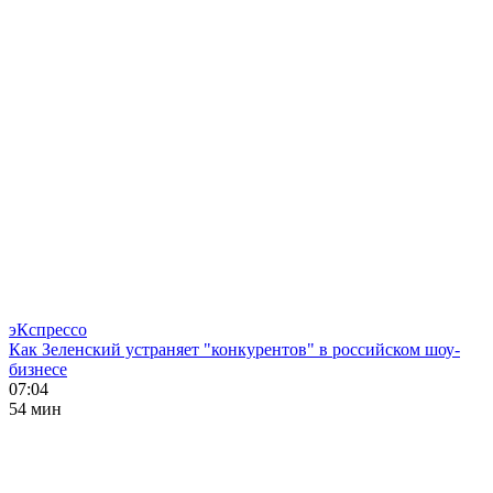
эКспрессо
Как Зеленский устраняет "конкурентов" в российском шоу-
бизнесе
07:04
54 мин