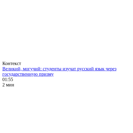
Контекст
Великий, могучий: студенты изучат русский язык через
государственную призму
01:55
2 мин