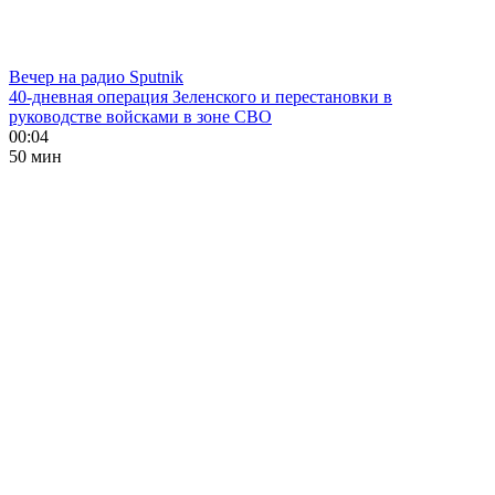
Вечер на радио Sputnik
40-дневная операция Зеленского и перестановки в
руководстве войсками в зоне СВО
00:04
50 мин