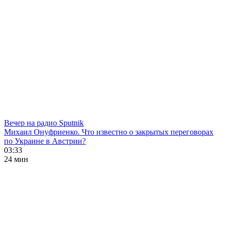
Вечер на радио Sputnik
Михаил Онуфриенко. Что известно о закрытых переговорах
по Украине в Австрии?
03:33
24 мин