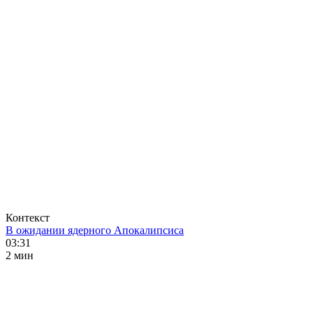
Контекст
В ожидании ядерного Апокалипсиса
03:31
2 мин