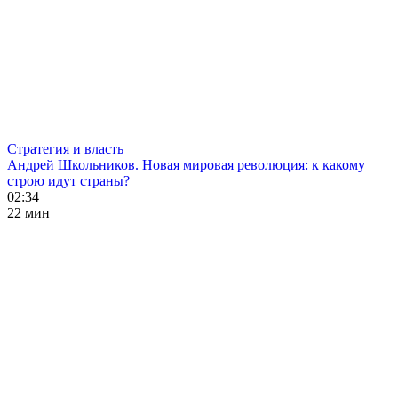
Стратегия и власть
Андрей Школьников. Новая мировая революция: к какому
строю идут страны?
02:34
22 мин