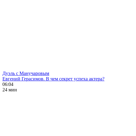
Дуэль с Манучаровым
Евгений Герасимов. В чем секрет успеха актера?
06:04
24 мин