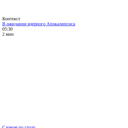
Контекст
В ожидании ядерного Апокалипсиса
05:30
2 мин
Словом по столу