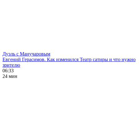
Дуэль с Манучаровым
Евгений Герасимов. Как изменился Театр сатиры и что нужно
зрителю
06:33
24 мин