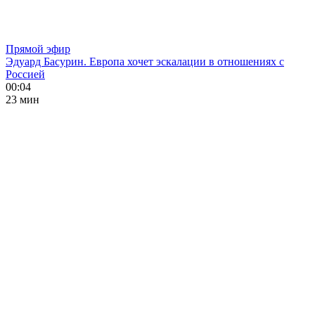
Прямой эфир
Эдуард Басурин. Европа хочет эскалации в отношениях с
Россией
00:04
23 мин