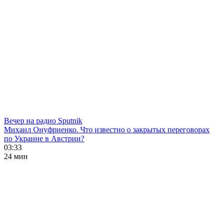
Вечер на радио Sputnik
Михаил Онуфриенко. Что известно о закрытых переговорах
по Украине в Австрии?
03:33
24 мин