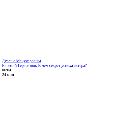
Дуэль с Манучаровым
Евгений Герасимов. В чем секрет успеха актера?
06:04
24 мин