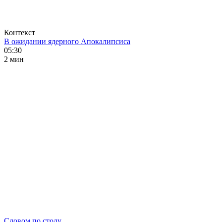
Контекст
В ожидании ядерного Апокалипсиса
05:30
2 мин
Словом по столу