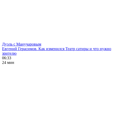
Дуэль с Манучаровым
Евгений Герасимов. Как изменился Театр сатиры и что нужно
зрителю
06:33
24 мин