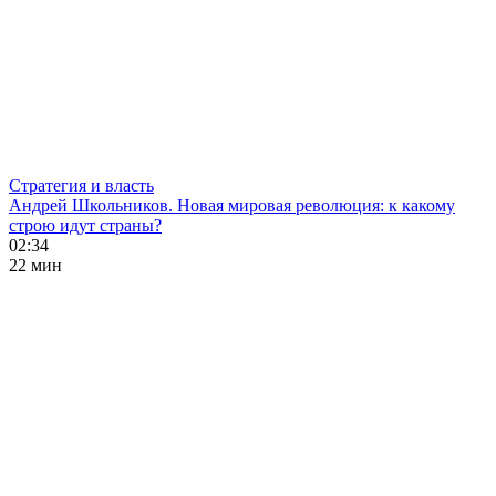
Стратегия и власть
Андрей Школьников. Новая мировая революция: к какому
строю идут страны?
02:34
22 мин