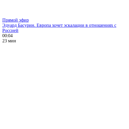
Прямой эфир
Эдуард Басурин. Европа хочет эскалации в отношениях с
Россией
00:04
23 мин