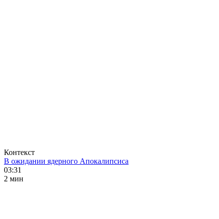
Контекст
В ожидании ядерного Апокалипсиса
03:31
2 мин