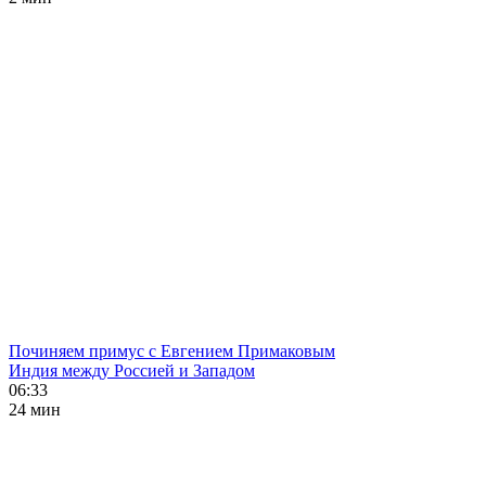
Починяем примус с Евгением Примаковым
Индия между Россией и Западом
06:33
24 мин