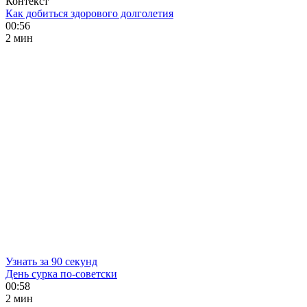
Контекст
Как добиться здорового долголетия
00:56
2 мин
Узнать за 90 секунд
День сурка по-советски
00:58
2 мин