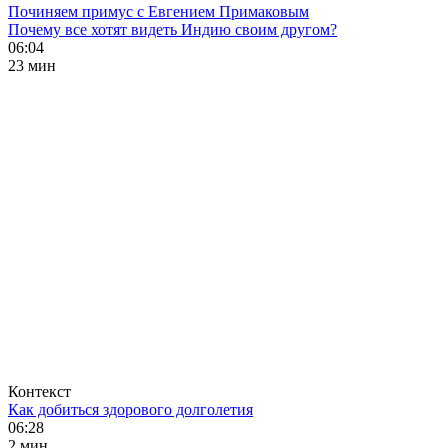
Починяем примус с Евгением Примаковым
Почему все хотят видеть Индию своим другом?
06:04
23 мин
Контекст
Как добиться здорового долголетия
06:28
2 мин