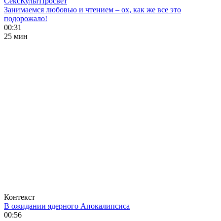
СексКультПросвет
Занимаемся любовью и чтением – ох, как же все это
подорожало!
00:31
25 мин
Контекст
В ожидании ядерного Апокалипсиса
00:56