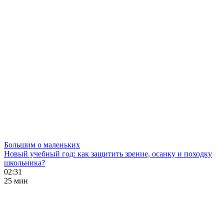
Большим о маленьких
Новый учебный год: как защитить зрение, осанку и походку
школьника?
02:31
25 мин