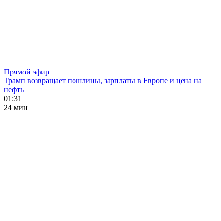
Прямой эфир
Трамп возвращает пошлины, зарплаты в Европе и цена на
нефть
01:31
24 мин