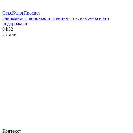
СексКультПросвет
Занимаемся любовью и чтением – ох, как же все это
подорожало!
04:32
25 мин
Контекст