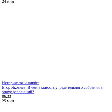
24 мин
Исторический ликбез
Егор Яковлев. В чем важность учредительного собрания в
эпоху революций?
06:33
25 мин