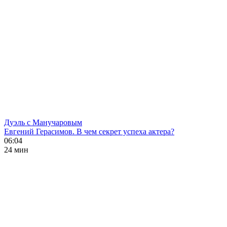
Дуэль с Манучаровым
Евгений Герасимов. В чем секрет успеха актера?
06:04
24 мин