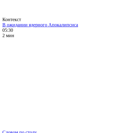
Контекст
В ожидании ядерного Апокалипсиса
05:30
2 мин
Словом по столу