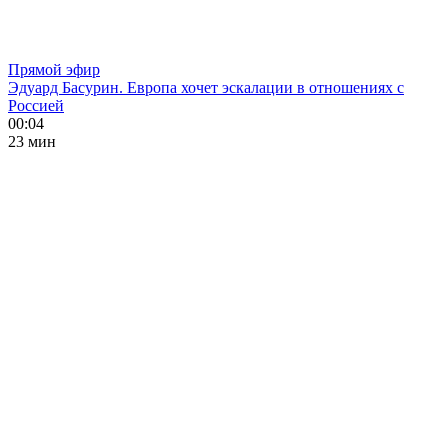
Прямой эфир
Эдуард Басурин. Европа хочет эскалации в отношениях с
Россией
00:04
23 мин