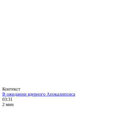
Контекст
В ожидании ядерного Апокалипсиса
03:31
2 мин