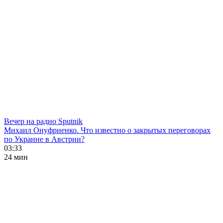
Вечер на радио Sputnik
Михаил Онуфриенко. Что известно о закрытых переговорах
по Украине в Австрии?
03:33
24 мин