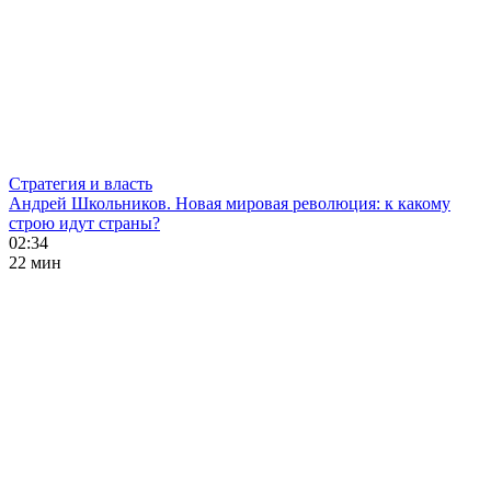
Стратегия и власть
Андрей Школьников. Новая мировая революция: к какому
строю идут страны?
02:34
22 мин