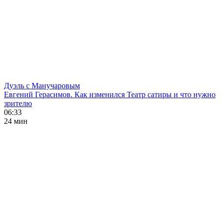
Дуэль с Манучаровым
Евгений Герасимов. Как изменился Театр сатиры и что нужно
зрителю
06:33
24 мин