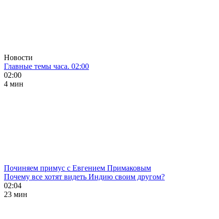
Новости
Главные темы часа. 02:00
02:00
4 мин
Починяем примус с Евгением Примаковым
Почему все хотят видеть Индию своим другом?
02:04
23 мин