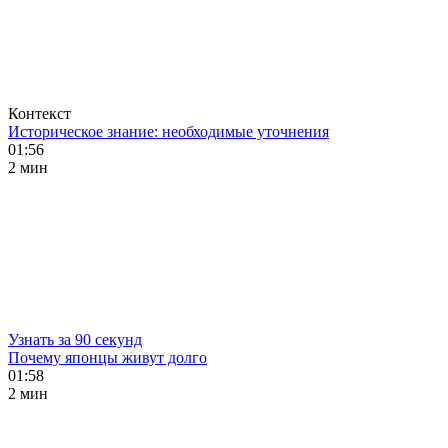
Контекст
Историческое знание: необходимые уточнения
01:56
2 мин
Узнать за 90 секунд
Почему японцы живут долго
01:58
2 мин