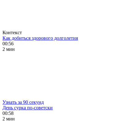
Контекст
Как добиться здорового долголетия
00:56
2 мин
Узнать за 90 секунд
День сурка по-советски
00:58
2 мин